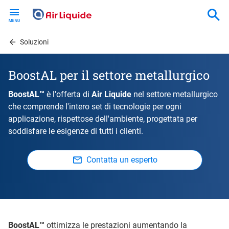
Skip
to
main
content
Soluzioni
BoostAL per il settore metallurgico
BoostAL™
è l'offerta di
Air Liquide
nel settore metallurgico
che comprende l'intero set di tecnologie per ogni
applicazione, rispettose dell'ambiente, progettata per
soddisfare le esigenze di tutti i clienti.
Contatta un esperto
BoostAL™
ottimizza le prestazioni aumentando la