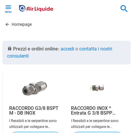
Skip
to
main
content
Homepage
Prezzi e ordini online:
accedi
o
contatta i nostri
consulenti
RACCORDO G3/8 BSPT
RACCORDO INOX *
M - DB INOX
Entrata G 3/8 BSPP
Maschio * Uscita doppio
I flessibili e le serpentine sono
I flessibili e le serpentine sono
anello
utilizzati per collegare le
utilizzati per collegare le
bombole oppure i pacchi
bombole oppure i pacchi