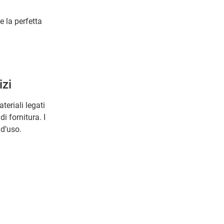
e la perfetta
izi
eriali legati
i fornitura. I
 d’uso.