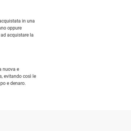
acquistata in una
iano oppure
 ad acquistare la
na nuova e
, evitando così le
mpo e denaro.