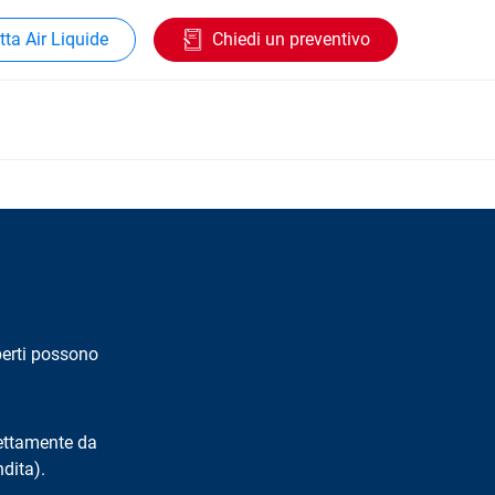
ta Air Liquide
Chiedi un preventivo
perti possono
irettamente da
ndita).