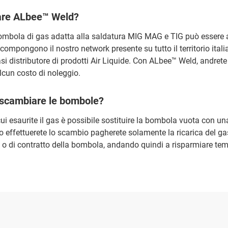
are ALbee™ Weld?
ombola di gas adatta alla saldatura MIG MAG e TIG può essere 
e compongono il nostro network presente su tutto il territorio ital
si distributore di prodotti Air Liquide. Con ALbee™ Weld, andrete
cun costo di noleggio.
scambiare le bombole?
i esaurite il gas è possibile sostituire la bombola vuota con u
o effettuerete lo scambio pagherete solamente la ricarica del gas
 o di contratto della bombola, andando quindi a risparmiare te