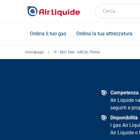
Skip
to
Cerca
main
content
Ordina il tuo gas
Ordina la tua attrezzatura
Homepage
IT - SEO Text - ARCAL Prime
Competenza n
Air Liquide v
seguirti e pro
Disponibilità
I gas Air Liqu
Air Liquide o 