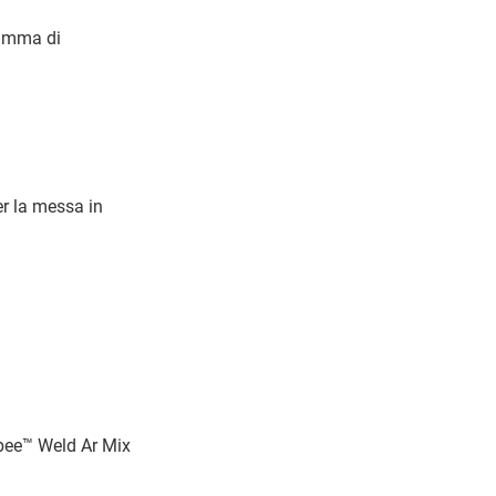
gamma di
er la messa in
Lbee™ Weld Ar Mix