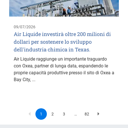
09/07/2026
Air Liquide investirà oltre 200 milioni di
dollari per sostenere lo sviluppo
dell'industria chimica in Texas.
Air Liquide raggiunge un importante traguardo
con Oxea, partner di lunga data, espandendo le
proprie capacità produttive presso il sito di Oxea a
Bay City, ...
1
2
3
…
82
Current
Page
Page
Last
Next
Pagination
page
page
page