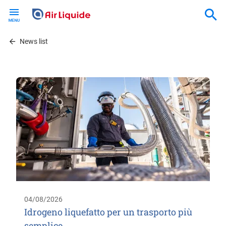
Skip
to
main
content
News list
04/08/2026
Idrogeno liquefatto per un trasporto più
semplice