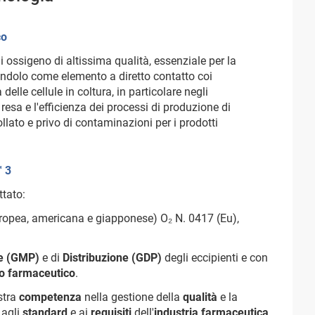
co
ssigeno di altissima qualità, essenziale per la
zandolo come elemento a diretto contatto coi
 delle cellule in coltura, in particolare negli
 resa e l'efficienza dei processi di produzione di
ato e privo di contaminazioni per i prodotti
™ 3
tato:
ropea, americana e giapponese) O₂ N. 0417 (Eu),
ne (GMP)
e di
Distribuzione (GDP)
degli eccipienti e con
o farmaceutico
.
ostra
competenza
nella gestione della
qualità
e la
, agli
standard
e ai
requisiti
dell'
industria farmaceutica
.