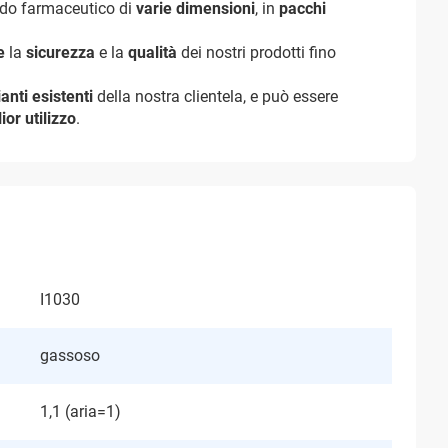
rado farmaceutico di
varie dimensioni
, in
pacchi
re
la
sicurezza
e la
qualità
dei nostri prodotti fino
anti esistenti
della nostra clientela, e può essere
ior utilizzo
.
I1030
gassoso
1,1 (aria=1)