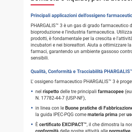
Principali applicazioni dell'ossigeno farmaceuti
PHARGALIS™ 3 è un gas di grado farmaceutico di o
bioproduzione e l'industria farmaceutica. Utiliz
prodotti, è fondamentale per la crescita e l'attività
incubatori e nei bioreattori. Aiuta a ottimizzare la
farmaci, garantendo un ambiente gassoso controll
sensibili.
Qualità, Conformità e Tracciabilità PHARGALIS
L' ossigeno farmaceutico PHARGALIS™ 3 è proget
nel
rispetto
delle tre principali
farmacopee
(eu
N. 17782-44-7 (USP-NF),
in linea con le
Buone pratiche di Fabbricazio
la guida IPEC-PQG come
materia prima
per
us
È
certificato EXCIPACT™
, il che dimostra la n
conformità
delle nostre attività alle
normative