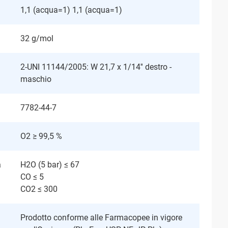
1,1 (acqua=1) 1,1 (acqua=1)
32 g/mol
2-UNI 11144/2005: W 21,7 x 1/14'' destro -
maschio
7782-44-7
O2 ≥ 99,5 %
a
H2O (5 bar) ≤ 67
CO ≤ 5
CO2 ≤ 300
Prodotto conforme alle Farmacopee in vigore