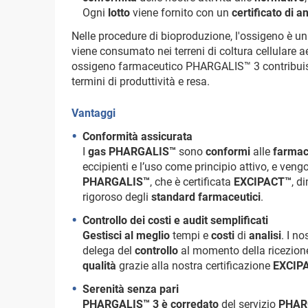
Ogni
lotto
viene fornito con un
certificato di an
Nelle procedure di bioproduzione, l'ossigeno è un
viene consumato nei terreni di coltura cellulare ae
ossigeno farmaceutico PHARGALIS™ 3 contribuisce 
termini di produttività e resa.
Vantaggi
Conformità assicurata
I
gas PHARGALIS™
sono
conformi
alle
farma
eccipienti e l’uso come principio attivo, e vengo
PHARGALIS™
, che è certificata
EXCIPACT™
, d
rigoroso degli
standard farmaceutici
.
Controllo dei costi e audit semplificati
Gestisci al meglio
tempi e
costi
di
analisi
. I no
delega del
controllo
al momento della ricezion
qualità
grazie alla nostra certificazione
EXCIP
Serenità senza pari
PHARGALIS™ 3 è corredato
del servizio
PHARG