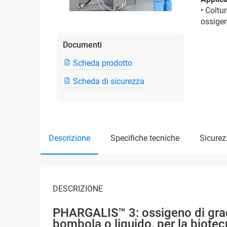
• Coltu
ossigen
Documenti
Scheda prodotto
Scheda di sicurezza
descrizione
specifiche tecniche
sicure
DESCRIZIONE
PHARGALIS™ 3: ossigeno di grado
bombola o liquido, per la biote