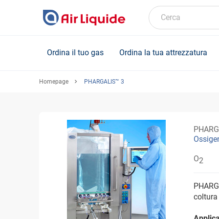
Skip
to
Cerca
main
content
Ordina il tuo gas
Ordina la tua attrezzatura
Homepage
PHARGALIS™ 3
PHARG
Ossige
O
2
PHARGA
coltura 
Applica