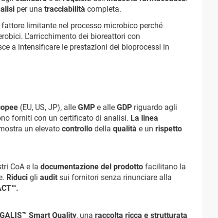
alisi
per una
tracciabilità
completa.
 fattore limitante nel processo microbico perché
robici. L'arricchimento dei bioreattori con
a intensificare le prestazioni dei bioprocessi in
copee
(EU, US, JP), alle
GMP
e alle
GDP
riguardo agli
no forniti con un certificato di analisi.
La linea
imostra un elevato
controllo
della
qualità
e un
rispetto
stri CoA e la
documentazione del prodotto
facilitano la
e.
Riduci
gli
audit
sui fornitori senza rinunciare alla
ACT™.
ALIS™ Smart Quality
, una
raccolta ricca e strutturata