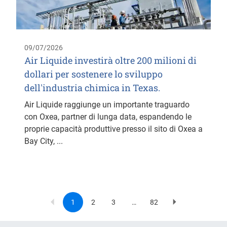
09/07/2026
Air Liquide investirà oltre 200 milioni di
dollari per sostenere lo sviluppo
dell'industria chimica in Texas.
Air Liquide raggiunge un importante traguardo
con Oxea, partner di lunga data, espandendo le
proprie capacità produttive presso il sito di Oxea a
Bay City, ...
1
2
3
…
82
Current
Page
Page
Last
Next
Pagination
page
page
page