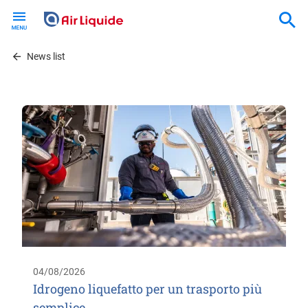
Skip
to
main
content
News list
04/08/2026
Idrogeno liquefatto per un trasporto più
semplice