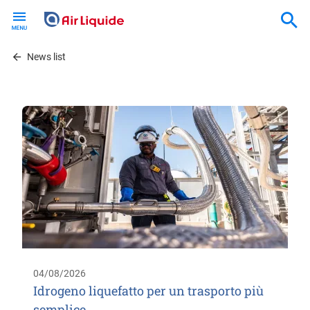
Skip
to
main
content
News list
04/08/2026
Idrogeno liquefatto per un trasporto più
semplice