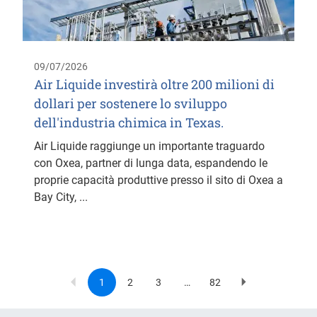
09/07/2026
Air Liquide investirà oltre 200 milioni di
dollari per sostenere lo sviluppo
dell'industria chimica in Texas.
Air Liquide raggiunge un importante traguardo
con Oxea, partner di lunga data, espandendo le
proprie capacità produttive presso il sito di Oxea a
Bay City, ...
1
2
3
…
82
Current
Page
Page
Last
Next
Pagination
page
page
page