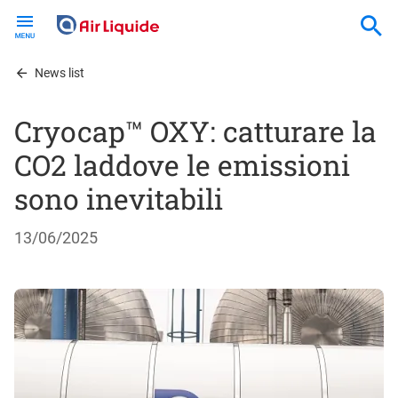
Skip
to
main
content
News list
Cryocap™ OXY: catturare la
CO2 laddove le emissioni
sono inevitabili
13/06/2025