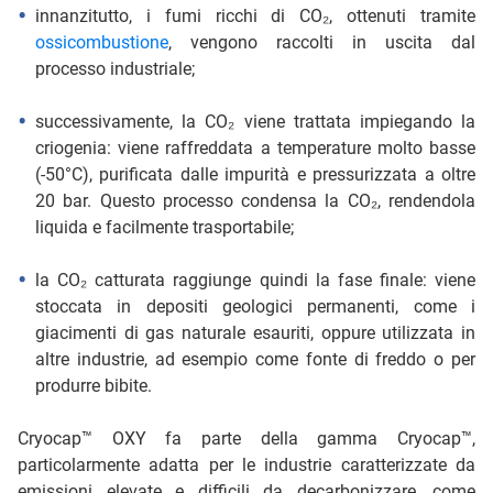
innanzitutto, i fumi ricchi di CO₂, ottenuti tramite
ossicombustione
, vengono raccolti in uscita dal
processo industriale;
successivamente, la CO₂ viene trattata impiegando la
criogenia: viene raffreddata a temperature molto basse
(-50°C), purificata dalle impurità e pressurizzata a oltre
20 bar. Questo processo condensa la CO₂, rendendola
liquida e facilmente trasportabile;
la CO₂ catturata raggiunge quindi la fase finale: viene
stoccata in depositi geologici permanenti, come i
giacimenti di gas naturale esauriti, oppure utilizzata in
altre industrie, ad esempio come fonte di freddo o per
produrre bibite.
Cryocap™ OXY fa parte della gamma Cryocap™,
particolarmente adatta per le industrie caratterizzate da
emissioni elevate e difficili da decarbonizzare, come