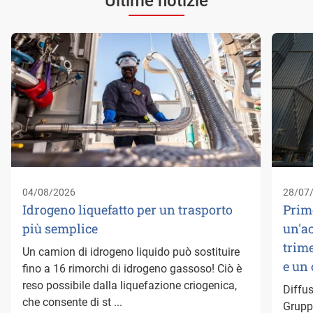
Ultime notizie
04/08/2026
28/07
Idrogeno liquefatto per un trasporto
Prim
più semplice
un'a
trime
Un camion di idrogeno liquido può sostituire
e un
fino a 16 rimorchi di idrogeno gassoso! Ciò è
reso possibile dalla liquefazione criogenica,
Diffus
che consente di st ...
Gruppo