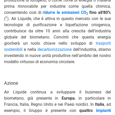
produzione di idrogeno, o come fonte di energia o materia
prima rinnovabile per industrie come quella chimica,
consentendo così di
ridurre le emissioni CO
fino all'80%
2
1
(
). Air Liquide, che è attiva in questo mercato con le sue
tecnologie di purificazione e liquefazione criogenica,
contribuisce da oltre 10 anni alla crescita dell'industria
globale del biometano. Convinti che questa energia
giocherà un ruolo chiave nello sviluppo di
trasporti
sostenibili
e nella
decarbonizzazione
dell'industria, stiamo
investendo in nuove unità produttive nell'ambito del nostro
modello virtuoso di economia circolare.
Azione
Air Liquide continua a sviluppare il business del
biometano, già presente in
Europa
, in particolare in
Francia, Italia, Regno Unito e nei Paesi nordici. In
Italia
, ad
esempio, il Gruppo è presente con
quattro
impianti