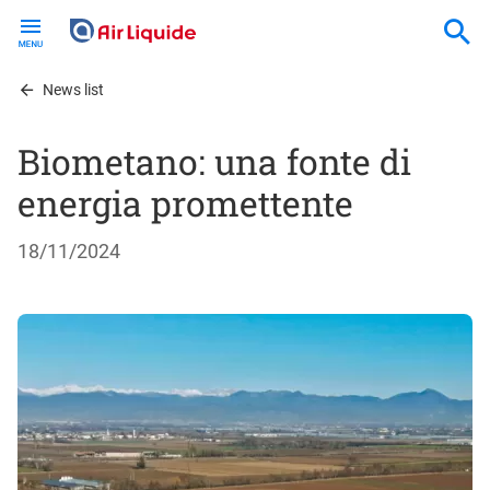
Skip
to
main
content
News list
Biometano: una fonte di
energia promettente
18/11/2024