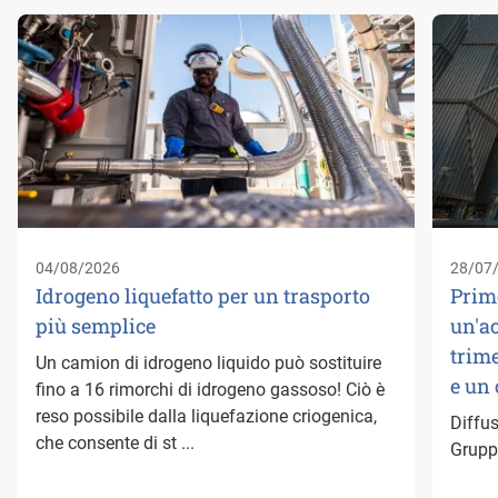
04/08/2026
28/07
Idrogeno liquefatto per un trasporto
Prim
più semplice
un'a
trime
Un camion di idrogeno liquido può sostituire
e un
fino a 16 rimorchi di idrogeno gassoso! Ciò è
reso possibile dalla liquefazione criogenica,
Diffus
che consente di st ...
Gruppo