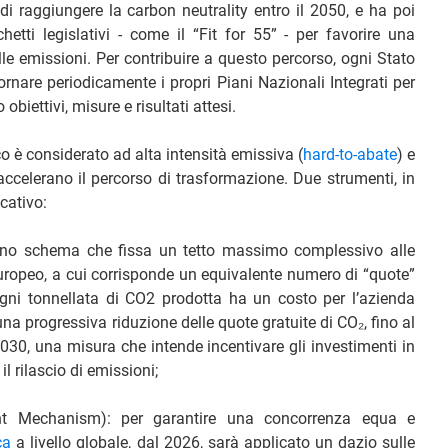
di raggiungere la carbon neutrality entro il 2050, e ha poi
hetti legislativi - come il “Fit for 55” - per favorire una
le emissioni. Per contribuire a questo percorso, ogni Stato
nare periodicamente i propri Piani Nazionali Integrati per
obiettivi, misure e risultati attesi.
ico è considerato ad alta intensità emissiva (
hard-to-abate
) e
ccelerano il percorso di trasformazione. Due strumenti, in
cativo:
uno schema che fissa un tetto massimo complessivo alle
 europeo, a cui corrisponde un equivalente numero di “quote”
ogni tonnellata di CO2 prodotta ha un costo per l’azienda
na progressiva riduzione delle quote gratuite di CO₂, fino al
2030, una misura che intende incentivare gli investimenti in
l rilascio di emissioni;
nt Mechanism): per garantire una concorrenza equa e
ca
a livello globale, dal 2026, sarà applicato un dazio sulle