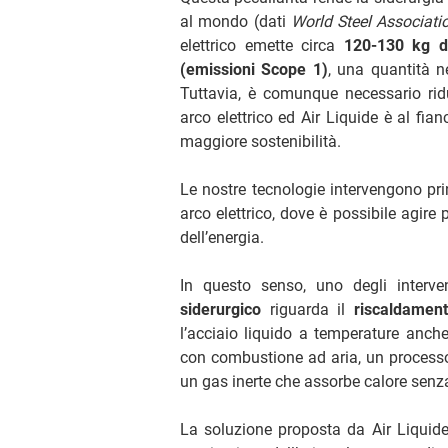
al mondo (dati
World Steel Associati
elettrico emette circa
120-130 kg di
(emissioni Scope 1)
, una quantità ne
Tuttavia, è comunque necessario ridu
arco elettrico ed Air Liquide è al fia
maggiore sostenibilità.
Le nostre tecnologie intervengono pri
arco elettrico, dove è possibile agire p
dell’energia.
In questo senso, uno degli interven
siderurgico
riguarda il
riscaldament
l’acciaio liquido a temperature anch
con combustione ad aria, un processo 
un gas inerte che assorbe calore senza
La soluzione proposta da Air Liquide 