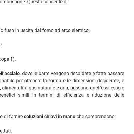
 combustione. Questo consente di:
 fuso in uscita dal forno ad arco elettrico;
e;
cope 1).
ll’acciaio
, dove le barre vengono riscaldate e fatte passare
variabile per ottenere la forma e le dimensioni desiderate, è
do, alimentati a gas naturale e aria, possono anch’essi essere
nefici simili in termini di efficienza e riduzione delle
do di fornire
soluzioni chiavi in mano
che comprendono:
ttati;