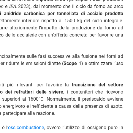
on
e
IEA
, 2023), dal momento che il ciclo da forno ad arco
 anidride carbonica per tonnellata di acciaio prodotto
ttamente inferiore rispetto ai 1500 kg del ciclo integrale.
rre ulteriormente l’impatto della produzione da forno ad
nco delle acciaierie con un’offerta concreta per favorire una
ncipalmente sulle fasi successive alla fusione nei forni ad
er ridurre le emissioni dirette (
Scope 1
) e ottimizzare l’uso
ti più rilevanti per favorire la
transizione del settore
o dei refrattari delle siviere
, i contenitori che ricevono
e superiori ai 1600°C. Normalmente, il preriscaldo avviene
energivoro e inefficiente a causa della presenza di azoto,
 partecipare alla reazione.
è l’
ossicombustione
, ovvero l’utilizzo di ossigeno puro in