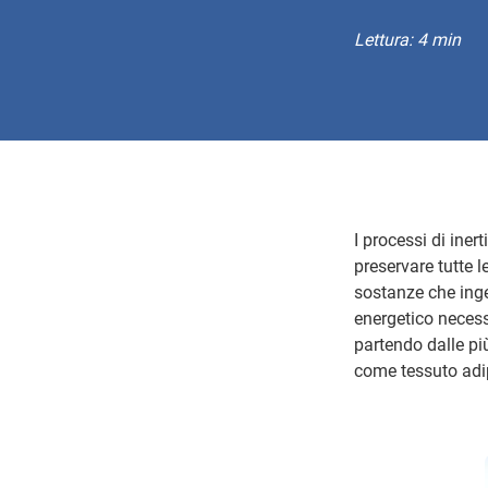
Lettura: 4 min
I processi di iner
preservare tutte l
sostanze che inge
energetico necess
partendo dalle più
come tessuto adi