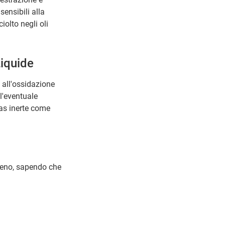
ensibili alla
olto negli oli
Liquide
i all'ossidazione
l'eventuale
gas inerte come
igeno, sapendo che