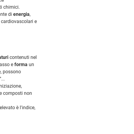
i chimici.
onte di
energia
,
e cardiovascolari e
aturi
contenuti nel
rasso e
forma
un
e, possono
...
iniziazione,
re composti non
levato è l'indice,