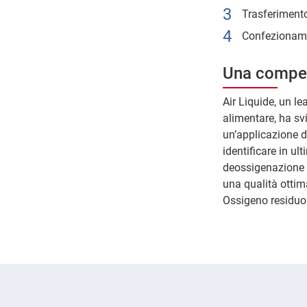
Trasferimento
Confezioname
Una compet
Air Liquide, un le
alimentare, ha sv
un’applicazione 
identificare in ul
deossigenazione e
una qualità ottim
Ossigeno residuo