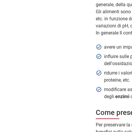
generale, della qu
Gli alimenti sono 
etc. in funzione d
variazioni di pH, 
In generale Il con
avere un impa
influire sull
dell'ossidazi
ridurre i valo
proteine, etc.
modificare as
degli
enzimi
Come preser
Per preservare la q
benefici sulla salu