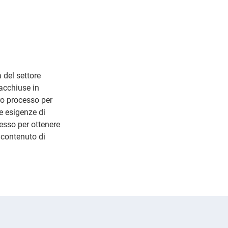
a del settore
racchiuse in
o processo per
le esigenze di
esso per ottenere
 contenuto di