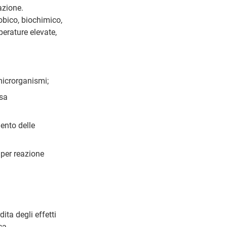
azione.
robico, biochimico,
perature elevate,
 microrganismi;
usa
mento delle
 per reazione
dita degli effetti
ca