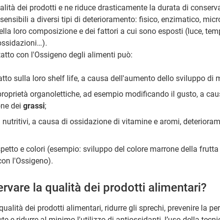
alità dei prodotti e ne riduce drasticamente la durata di conserv
sensibili a diversi tipi di deterioramento: fisico, enzimatico, mic
ella loro composizione e dei fattori a cui sono esposti (luce, tem
ossidazioni…).
tatto con l'Ossigeno degli alimenti può:
tto sulla loro shelf life, a causa dell'aumento dello sviluppo di
e proprietà organolettiche, ad esempio modificando il gusto, a ca
one dei
grassi
;
ri nutritivi, a causa di ossidazione di vitamine e aromi, deteriora
petto e colori (esempio: sviluppo del colore marrone della frutta
con l'Ossigeno).
vare la qualità dei prodotti alimentari?
ualità dei prodotti alimentari, ridurre gli sprechi, prevenire la per
te e ridurre al minimo l'utilizzo di antiossidanti, l’uso della tecni