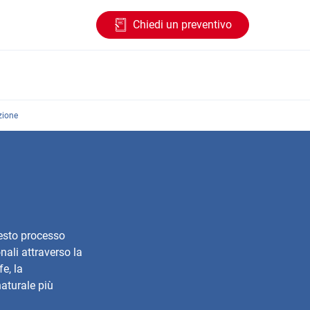
Chiedi un preventivo
azione
uesto processo
onali attraverso la
fe, la
naturale più