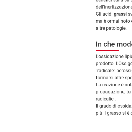
dell'inertizzazion
Gli acidi
grassi
sv
ma è ormai noto ch
altre patologie.
In che modo
L'ossidazione lip
prodotto. L'Ossig
"radicale" peross
formarsi altre spe
La reazione è not
propagazione, ter
radicalici.
Il grado di ossida
più il grasso si è