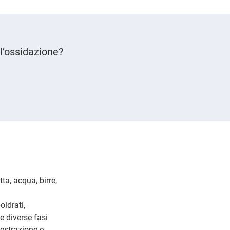
 l’ossidazione?
ta, acqua, birre,
idrati,
e diverse fasi
i estrazione e