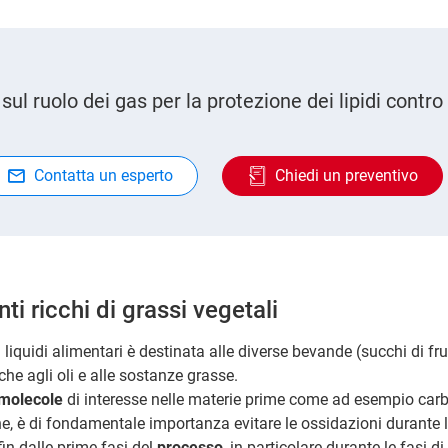
l ruolo dei gas per la protezione dei lipidi contro
Contatta un esperto
Chiedi un preventivo
nti ricchi di grassi vegetali
i liquidi alimentari è destinata alle diverse bevande (succhi di frut
nche agli oli e alle sostanze grasse.
molecole
di interesse nelle materie prime come ad esempio carbo
eine, è di fondamentale importanza evitare le ossidazioni durante l
in dalle prime fasi del
processo
, in particolare durante le fasi d