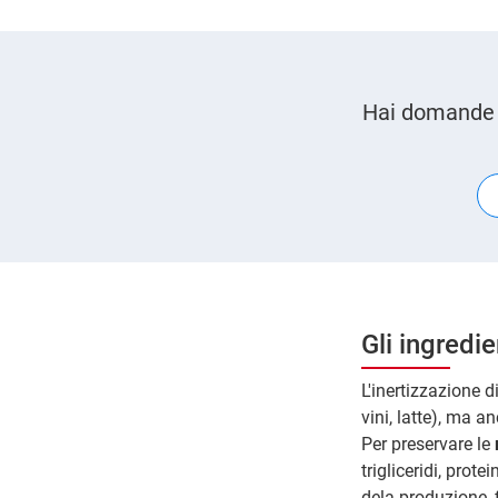
Hai domande su
Gli ingredie
L'inertizzazione d
vini, latte), ma a
Per preservare le
trigliceridi, prot
dela produzione, f