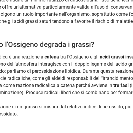
e offre un'alternativa particolarmente valida all’uso di conservant
olgono un ruolo importante nell'organismo, soprattutto come f
e gli acidi grassi saturi tendono a favorire il rischio di malatti
 l'Ossigeno degrada i grassi?
idica è una reazione a
catena
tra l'Ossigeno e gli
acidi grassi ins
eno dell’atmosfera interagisce con il doppio legame dell'acido g
ido: parliamo di perossidazione lipidica. Durante questa reazion
cie radicaliche, come gli aldeidi responsabili dell'"irrancidimento"
a come reazione radicalica a catena perché avviene in
tre fasi
(
minazione). Produce radicali liberi che si combinano per forma
zione di un grasso si misura dal relativo indice di perossido, più e
 ossidato.