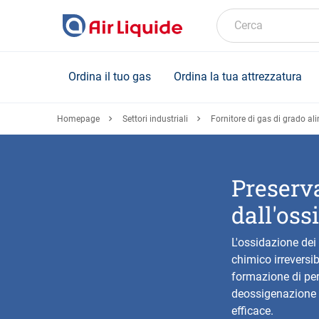
Skip
to
Cerca
main
content
Ordina il tuo gas
Ordina la tua attrezzatura
Homepage
Settori industriali
Fornitore di gas di grado ali
Preserva
dall'oss
L'ossidazione dei 
chimico irreversibi
formazione di peros
deossigenazione e
efficace.