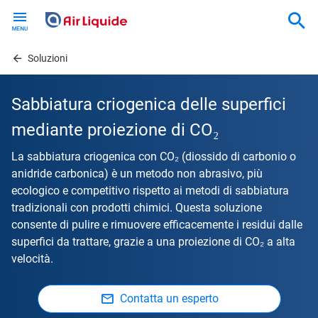
Skip
to
main
content
Soluzioni
Sabbiatura criogenica delle superfici
mediante proiezione di CO₂
La sabbiatura criogenica con CO₂ (diossido di carbonio o
anidride carbonica) è un metodo non abrasivo, più
ecologico e competitivo rispetto ai metodi di sabbiatura
tradizionali con prodotti chimici. Questa soluzione
consente di pulire e rimuovere efficacemente i residui dalle
superfici da trattare, grazie a una proiezione di CO₂ a alta
velocità.
Contatta un esperto