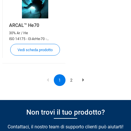
ARCAL™ He70
30% Ar / He
ISO 14175 - I3-ArHe-70 -
Saldatura TIG
Vedi scheda prodotto
1
2
Current
Page
Next
Pagination
page
page
Non trovi il tuo prodotto?
Contattaci, il nostro team di supporto clienti può aiutarti!