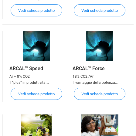
TIG, al plasma)
(Saldatura MAG su acciai
Vedi scheda prodotto
Vedi scheda prodotto
inossidabili)
ARCAL™ Speed
ARCAL™ Force
Ar + 8% CO2
18% CO2 /Ar
Il “plus” in produttività.
Il vantaggio della potenza.
(Saldatura MAG ad alta velocità
(saldatura MAG su parti
Vedi scheda prodotto
Vedi scheda prodotto
su acciai al carbonio)
sollecitate meccanicamente e/o
parti spesse in acciaio al
carbonio)