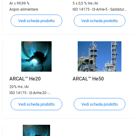
Ar
≥ 99,99 %
5 ± 0,5 % He /Ar
Argon alimentare
ISO 14175 - I3-ArHe-5 - Saldatura
TIG
Vedi scheda prodotto
Vedi scheda prodotto
ARCAL™ He20
ARCAL™ He50
20% He
/Ar
ISO 14175 - I3-ArHe-20 -
Saldatura TIG
Vedi scheda prodotto
Vedi scheda prodotto