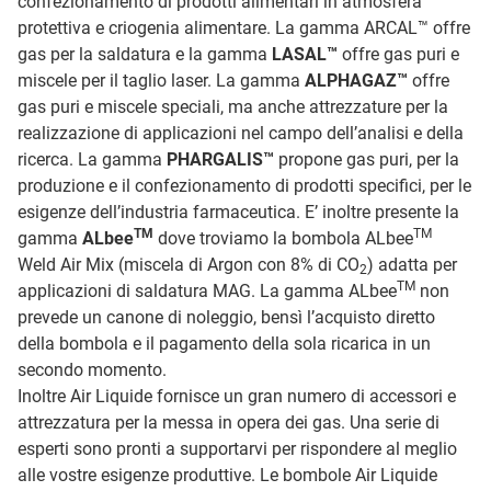
confezionamento di prodotti alimentari in atmosfera
protettiva e criogenia alimentare. La gamma ARCAL™ offre
gas per la saldatura e la gamma
LASAL™
offre gas puri e
miscele per il taglio laser. La gamma
ALPHAGAZ™
offre
gas puri e miscele speciali, ma anche attrezzature per la
realizzazione di applicazioni nel campo dell’analisi e della
ricerca. La gamma
PHARGALIS™
propone gas puri, per la
produzione e il confezionamento di prodotti specifici, per le
esigenze dell’industria farmaceutica. E’ inoltre presente la
TM
TM
gamma
ALbee
dove troviamo la bombola ALbee
Weld Air Mix (miscela di Argon con 8% di CO
) adatta per
2
TM
applicazioni di saldatura MAG. La gamma ALbee
non
prevede un canone di noleggio, bensì l’acquisto diretto
della bombola e il pagamento della sola ricarica in un
secondo momento.
Inoltre Air Liquide fornisce un gran numero di accessori e
attrezzatura per la messa in opera dei gas. Una serie di
esperti sono pronti a supportarvi per rispondere al meglio
alle vostre esigenze produttive. Le bombole Air Liquide