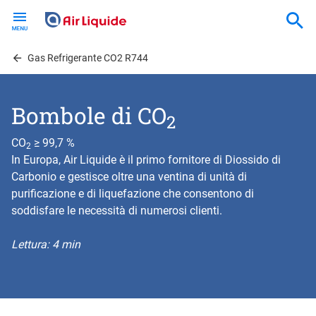
Skip
to
main
content
Gas Refrigerante CO2 R744
Bombole di CO
2
CO
≥ 99,7 %
2
In Europa, Air Liquide è il primo fornitore di Diossido di
Carbonio e gestisce oltre una ventina di unità di
purificazione e di liquefazione che consentono di
soddisfare le necessità di numerosi clienti.
Lettura: 4 min