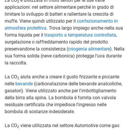
La CO
è utilizzata in molti settori per le sue varie
2
applicazioni: nel settore alimentare perché in grado di
limitare lo sviluppo di batteri e rallentare la crescita di
muffe. Viene quindi utilizzato per il
confezionamento in
atmosfera protettiva
. Trova largo impiego anche nella sua
forma liquida per il
trasporto a temperatura controllata
,
surgelazione o raffreddamento rapido del prodotto
preservandone la consistenza (
criogenia alimentare
). Nella
sua forma solida (neve carbonica) protegge l'uva durante
la raccolta.
La CO
aiuta anche a creare il gusto frizzante e piccante
2
nelle
bevande
(carbonatazione delle bevande analcoliche,
gasatori). Viene utilizzato anche per l'imbottigliamento
della birra alla spina. La bombola è fornita con valvola
residuale certificata che impedisce l'ingresso nelle
bombola di sostanze indesiderate.
La CO
viene utilizzata nel settore Automotive come gas
2