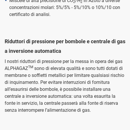
Miscele di alta precisione di CO
/H
in Azoto a diverse
2
2
concentrazioni molari: 5%/5% - 5%/10% o 10%/10 con
certificato di analisi.
Riduttori di pressione per bombole e centrale di gas
a inversione automatica
I nostri riduttori di pressione per la messa in opera dei gas
TM
ALPHAGAZ
sono di elevata qualità e sono tutti dotati di
membrane o soffietti metallici per limitare qualsiasi rischio
di inquinamento. Per evitare interruzioni di fornitura
all’esaurirsi delle bombole, è possibile installare una
centrale a inversione automatica: una volta esaurita la
fonte in servizio, la centrale passerà alla fonte di riserva
senza interrompere l’alimentazione di gas.