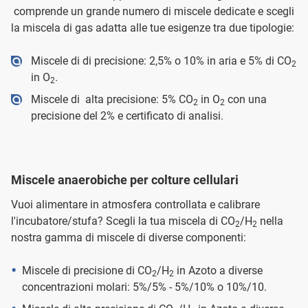
comprende un grande numero di miscele dedicate e scegli
la miscela di gas adatta alle tue esigenze tra due tipologie:
Miscele di di precisione: 2,5% o 10% in aria e 5% di CO
2
in O
.
2
Miscele di alta precisione: 5% CO
in O
con una
2
2
precisione del 2% e certificato di analisi.
Miscele anaerobiche per colture cellulari
Vuoi alimentare in atmosfera controllata e calibrare
l'incubatore/stufa? Scegli la tua miscela di CO
/H
nella
2
2
nostra gamma di miscele di diverse componenti:
Miscele di precisione di CO
/H
in Azoto a diverse
2
2
concentrazioni molari: 5%/5% - 5%/10% o 10%/10.