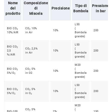
Nome
Composizione
Tipo di
Pressione
del
di
Precisione
Bombola
in bar
prodotto
Miscela
L50
BIO CO
CO
10%
(
2
2
10%
200
10%/AIR
in Air
Bombola
grande)
L50
BIO CO
2
CO
2,5%
(
2
2,5
10%
200
in Air
Bombola
%/AIR
grande)
M20
BIO CO
CO
5%
(
2
2
10%
200
5%/O
in O2
Bombola
2
grande)
L50
BIO CO
CO
5%
(
2
2
10%
200
5%/O
in O
Bombola
2
2
grande)
M20
CO
5%
(
2
BIO-100
2%
150