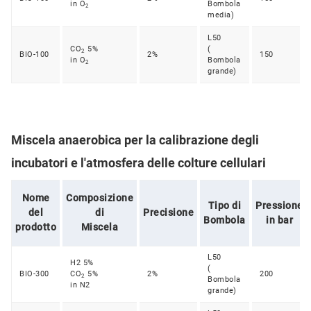
in O
Bombola
2
media)
L50
CO
5%
(
2
BIO-100
2%
150
in O
Bombola
2
grande)
Miscela anaerobica per la calibrazione degli
incubatori e l'atmosfera delle colture cellulari
Nome
Composizione
Tipo di
Pressione
del
di
Precisione
Bombola
in bar
prodotto
Miscela
L50
H2 5%
(
BIO-300
CO
5%
2%
200
2
Bombola
in N2
grande)