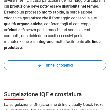
diversi mesi. È il caso particolare del formaggio di capra, la
cui
produzione
deve poter essere
distribuita nel tempo
.
Essendo un processo
molto rapido
, la surgelazione
criogenica garantisce che il formaggio conservi le sue
qualità organolettiche
, conferendogli al contempo
un’
elasticità
senza pari. I macchinari sono sistemi
compatti, non richiedono costi eccessivi per la
manutenzione e si
integrano
molto facilmente alle
linee
produttive
.
Tunnel criogenici
Surgelazione IQF e crostatura
La surgelazione IQF (acronimo di Individually Quick Frozen