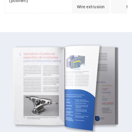
(polimeri)
Wire extrusion
N/