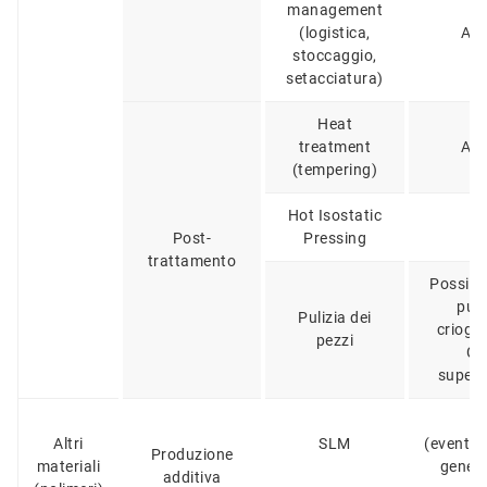
management
(logistica,
Ar,
stoccaggio,
setacciatura)
Heat
treatment
Ar,
(tempering)
Hot Isostatic
A
Post-
Pressing
trattamento
Possibi
puli
Pulizia dei
crioge
pezzi
CO
superc
N
Altri
SLM
(eventu
Produzione
materiali
genera
additiva