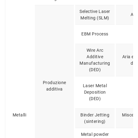
Selective Laser
Ar,
Melting (SLM)
EBM Process
H
Wire Arc
Additive
Aria e 
Manufacturing
d'a
(DED)
Produzione
Laser Metal
additiva
Deposition
A
(DED)
Metalli
Binder Jetting
Miscele
(sintering)
N
Metal powder