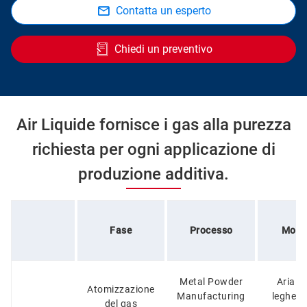
Contatta un esperto
Chiedi un preventivo
Air Liquide fornisce i gas alla purezza
richiesta per ogni applicazione di
produzione additiva.
Fase
Processo
Mole
Metal Powder
Aria a
Atomizzazione
Manufacturing
leghe c
del gas