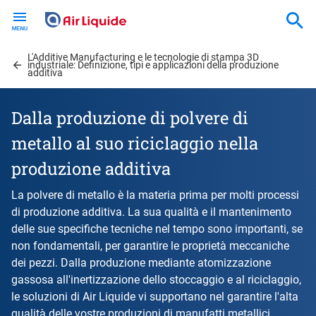
Skip
to
main
L'Additive Manufacturing e le tecnologie di stampa 3D
content
industriale: Definizione, tipi e applicazioni della produzione
additiva
Dalla produzione di polvere di
metallo al suo riciclaggio nella
produzione additiva
La polvere di metallo è la materia prima per molti processi
di produzione additiva. La sua qualità e il mantenimento
delle sue specifiche tecniche nel tempo sono importanti, se
non fondamentali, per garantire le proprietà meccaniche
dei pezzi. Dalla produzione mediante atomizzazione
gassosa all'inertizzazione dello stoccaggio e al riciclaggio,
le soluzioni di Air Liquide vi supportano nel garantire l'alta
qualità delle vostre produzioni di manufatti metallici.