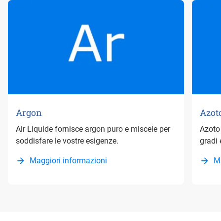
Argon
Azot
Air Liquide fornisce argon puro e miscele per
Azoto
soddisfare le vostre esigenze.
gradi 
Maggiori informazioni
M