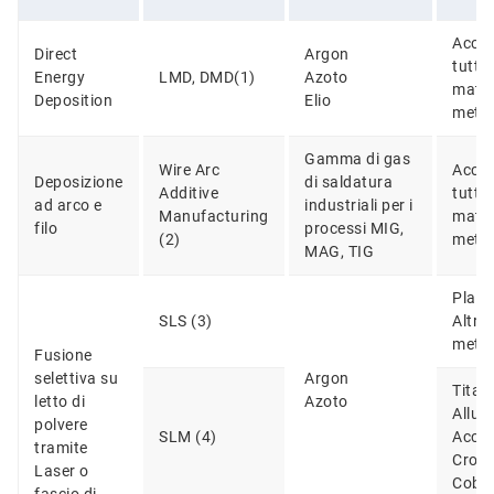
Accia
Direct
Argon
tutti i
Energy
LMD, DMD(1)
Azoto
materi
Deposition
Elio
metal
Gamma di gas
Wire Arc
Accia
Deposizione
di saldatura
Additive
tutti i
ad arco e
industriali per i
Manufacturing
materi
filo
processi MIG,
(2)
metal
MAG, TIG
Plast
SLS (3)
Altro
metal
Fusione
selettiva su
Argon
Titani
letto di
Azoto
Allum
polvere
SLM (4)
Acciai
tramite
Crom
Laser o
Cobal
fascio di