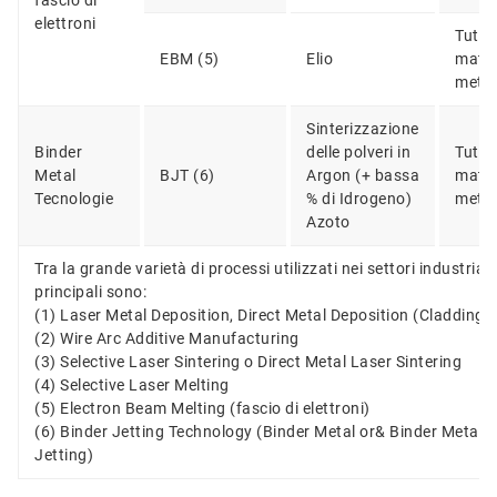
elettroni
Tutti i
EBM (5)
Elio
materi
metal
Sinterizzazione
Binder
delle polveri in
Tutti i
Metal
BJT (6)
Argon (+ bassa
materi
Tecnologie
% di Idrogeno)
metal
Azoto
Tra la grande varietà di processi utilizzati nei settori industriali,
principali sono:
(1) Laser Metal Deposition, Direct Metal Deposition (Cladding)
(2) Wire Arc Additive Manufacturing
(3) Selective Laser Sintering o Direct Metal Laser Sintering
(4) Selective Laser Melting
(5) Electron Beam Melting (fascio di elettroni)
(6) Binder Jetting Technology (Binder Metal or& Binder Metal
Jetting)