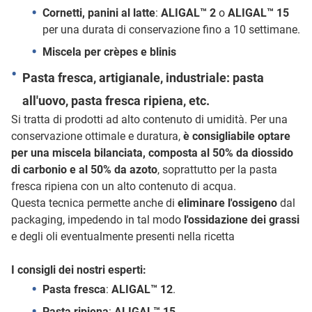
Cornetti, panini al latte
:
ALIGAL™ 2
o
ALIGAL™ 15
per una durata di conservazione fino a 10 settimane.
Miscela per crèpes e blinis
Pasta fresca, artigianale, industriale: pasta
all'uovo, pasta fresca ripiena, etc.
Si tratta di prodotti ad alto contenuto di umidità. Per una
conservazione ottimale e duratura,
è consigliabile optare
per una miscela bilanciata, composta al 50% da diossido
di carbonio e al 50% da azoto
, soprattutto per la pasta
fresca ripiena con un alto contenuto di acqua.
Questa tecnica permette anche di
eliminare l'ossigeno
dal
packaging, impedendo in tal modo
l'ossidazione dei grassi
e degli oli eventualmente presenti nella ricetta
I consigli dei nostri esperti:
Pasta fresca
:
ALIGAL™ 12
.
Pasta ripiena
:
ALIGAL™ 15
.