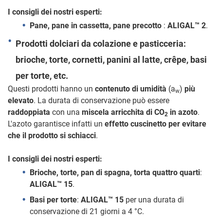
I consigli dei nostri esperti:
Pane, pane in cassetta, pane precotto
:
ALIGAL™ 2
.
Prodotti dolciari da colazione e pasticceria:
brioche, torte, cornetti, panini al latte, crêpe, basi
per torte, etc.
Questi prodotti hanno un
contenuto di umidità
(a
)
più
w
elevato
. La durata di conservazione può essere
raddoppiata
con una
miscela arricchita di CO
in azoto
.
2
L'azoto garantisce infatti un
effetto cuscinetto per evitare
che il prodotto si schiacci
.
I consigli dei nostri esperti:
Brioche, torte, pan di spagna, torta quattro quarti
:
ALIGAL™ 15
.
Basi per torte
:
ALIGAL™ 15
per una durata di
conservazione di 21 giorni a 4 °C.