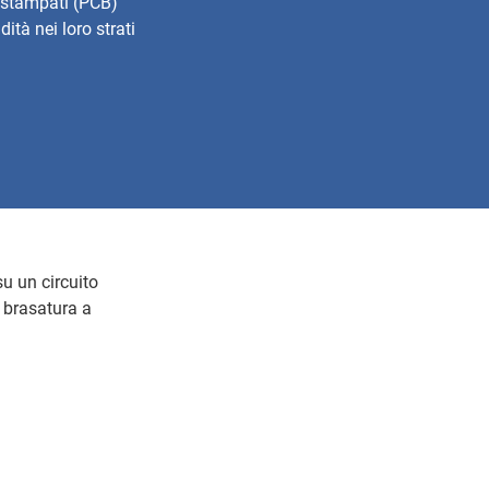
i stampati (PCB)
tà nei loro strati
u un circuito
 brasatura a