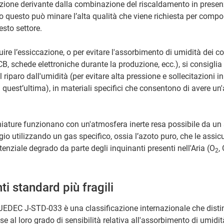
zione derivante dalla combinazione del riscaldamento in prese
o questo può minare l’alta qualità che viene richiesta per comp
esto settore.
uire l’essiccazione, o per evitare l'assorbimento di umidità dei 
CB, schede elettroniche durante la produzione, ecc.), si consigli
l riparo dall'umidità (per evitare alta pressione e sollecitazioni in
 quest’ultima), in materiali specifici che consentono di avere u
iature funzionano con un'atmosfera inerte resa possibile da un
gio utilizzando un gas specifico, ossia l’azoto puro, che le assic
enziale degrado da parte degli inquinanti presenti nell'Aria (O
,
2
i standard più fragili
EDEC J-STD-033 è una classificazione internazionale che disti
 al loro grado di sensibilità relativa all'assorbimento di umidit