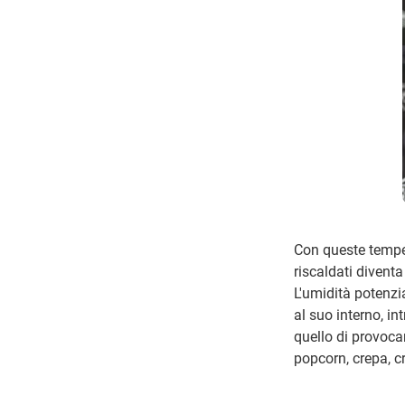
Con queste temper
riscaldati diventa
L'umidità potenzi
al suo interno, in
quello di provoca
popcorn, crepa, cr