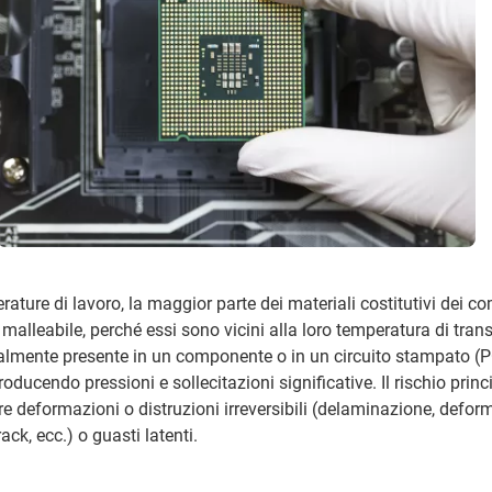
ature di lavoro, la maggior parte dei materiali costitutivi dei c
 malleabile, perché essi sono vicini alla loro temperatura di tran
almente presente in un componente o in un circuito stampato (P
troducendo pressioni e sollecitazioni significative. Il rischio princ
re deformazioni o distruzioni irreversibili (delaminazione, defor
ack, ecc.) o guasti latenti.