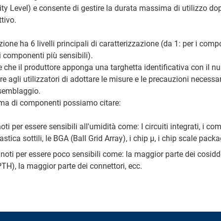
ity Level) e consente di gestire la durata massima di utilizzo dop
tivo.
ione ha 6 livelli principali di caratterizzazione (da 1: per i co
 i componenti più sensibili).
che il produttore apponga una targhetta identificativa con il num
 agli utilizzatori di adottare le misure e le precauzioni necessar
ssemblaggio.
ma di componenti possiamo citare:
i per essere sensibili all'umidità come: I circuiti integrati, i co
astica sottili, le BGA (Ball Grid Array), i chip µ, i chip scale packa
noti per essere poco sensibili come: la maggior parte dei cosid
PTH), la maggior parte dei connettori, ecc.