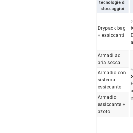
tecnologie di
stoccaggioì
Drypack bag
+ essiccanti
E
a
Armadi ad
aria secca
Armadio con
sistema
E
essiccante
a
Armadio
c
essiccante +
azoto