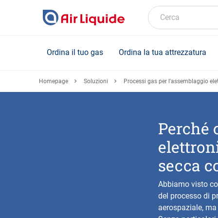
Skip
to
Cerca
main
content
Ordina il tuo gas
Ordina la tua attrezzatura
Homepage
Soluzioni
Processi gas per l'assemblaggio ele
Perché 
elettro
secca c
Abbiamo visto co
del processo di pr
aerospaziale, ma 