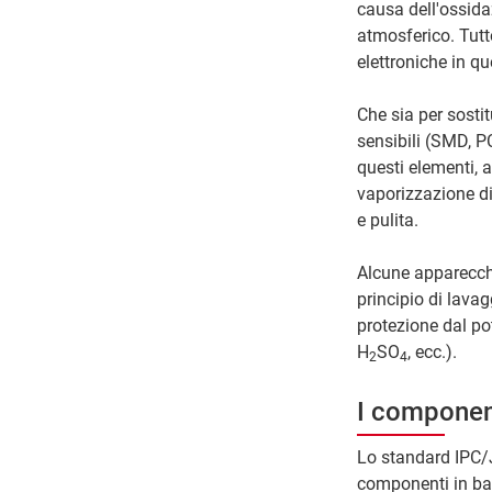
causa dell'ossida
atmosferico. Tutt
elettroniche in qu
Che sia per sostit
sensibili (SMD, P
questi elementi, a
vaporizzazione di
e pulita.
Alcune apparecch
principio di lavag
protezione dal pot
H
SO
, ecc.).
2
4
I component
Lo standard IPC/J
componenti in base