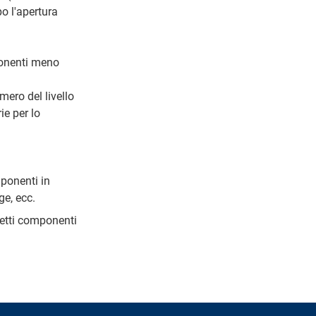
o l'apertura
mponenti meno
ero del livello
ie per lo
mponenti in
ge, ecc.
detti componenti