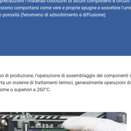
precauzioni i materiali costitutivi di alcuni componenti e circuit
possono comportarsi come vere e proprie spugne e assorbire l'umidi
loro porosità (fenomeno di adsorbimento e diffusione).
so di produzione, l'operazione di assemblaggio dei componenti s
 un insieme di trattamenti termici, generalmente operazioni di
ime o superiori a 260°C.