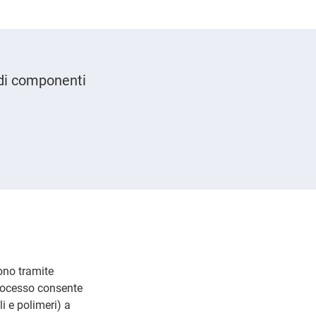
 di componenti
ono tramite
 processo consente
i e polimeri) a