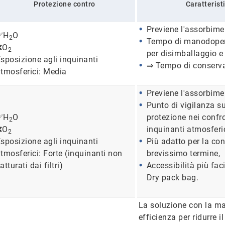
Protezione contro
Caratterist
Previene l'assorbime
✅H
O
2
Tempo di manodopera
❌O
2
per disimballaggio e
sposizione agli inquinanti
⇒ Tempo di conserva
tmosferici: Media
Previene l'assorbime
Punto di vigilanza s
✅H
O
protezione nei confro
2
❌O
inquinanti atmosferic
2
sposizione agli inquinanti
Più adatto per la co
tmosferici: Forte (inquinanti non
brevissimo termine,
atturati dai filtri)
Accessibilità più faci
Dry pack bag.
La soluzione con la m
efficienza per ridurre il