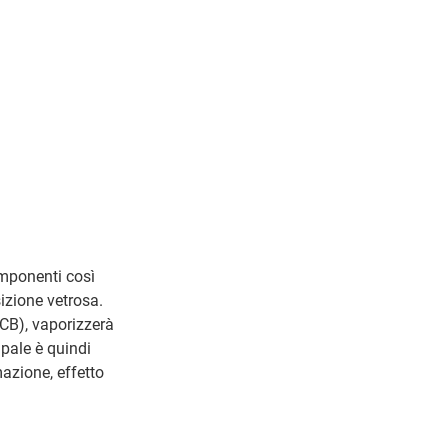
omponenti così
sizione vetrosa.
CB), vaporizzerà
ipale è quindi
mazione, effetto