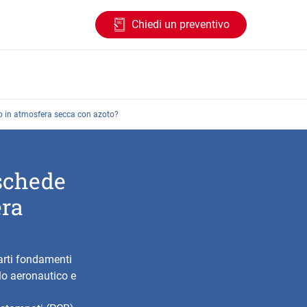
Chiedi un preventivo
io in atmosfera secca con azoto?
 schede
era
arti fondamenti
llo aeronautico e