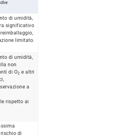
iche
nto di umidità,
 significativo
 reimballaggio,
zione limitato.
nto di umidità,
ulla non
nti di O
e altri
2
i,
nservazione a
le rispetto ai
assima
 rischio di