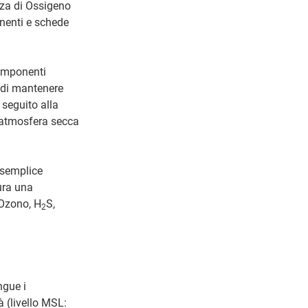
nza di Ossigeno
onenti e schede
componenti
a di mantenere
 seguito alla
n'atmosfera secca
 semplice
ura una
 Ozono, H
S,
2
ngue i
à (livello MSL: