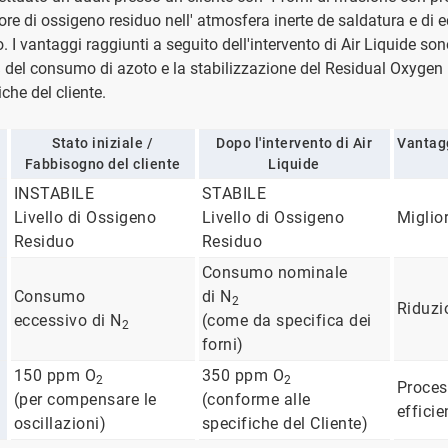
nore di ossigeno residuo nell' atmosfera inerte de saldatura e di 
I vantaggi raggiunti a seguito dell'intervento di Air Liquide sono
 del consumo di azoto e la stabilizzazione del Residual Oxygen 
iche del cliente.
Stato iniziale /
Dopo l'intervento di Air
Vantagg
Fabbisogno del cliente
Liquide
INSTABILE
STABILE
Livello di Ossigeno
Livello di Ossigeno
Miglior
Residuo
Residuo
Consumo nominale
Consumo
di N
2
Riduzi
eccessivo di N
(come da specifica dei
2
forni)
150 ppm O
350 ppm O
2
2
Proces
(per compensare le
(conforme alle
efficie
oscillazioni)
specifiche del Cliente)