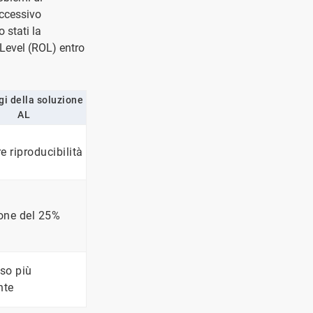
eccessivo
 stati la
Level (ROL) entro
i della soluzione
AL
e riproducibilità
one del 25%
so più
nte