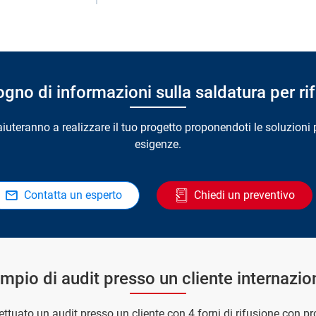
ogno di informazioni sulla saldatura per ri
i aiuteranno a realizzare il tuo progetto proponendoti le soluzioni 
esigenze.
Contatta un esperto
Chiedi un preventivo
mpio di audit presso un cliente internazio
ettuato un audit presso un cliente con 4 forni di rifusione con pr