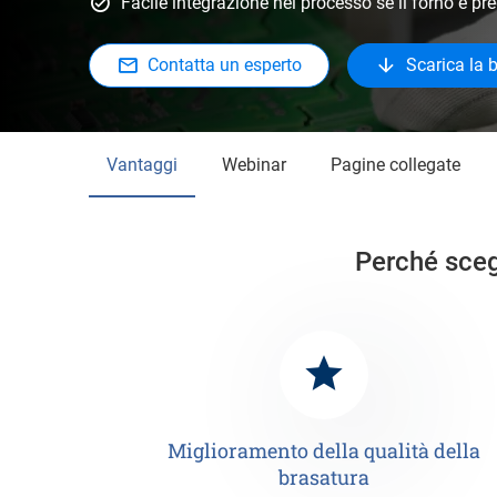
Facile integrazione nel processo se il forno è p
Contatta un esperto
Scarica la 
Vantaggi
Webinar
Pagine collegate
Perché scegl
Miglioramento della qualità della
brasatura