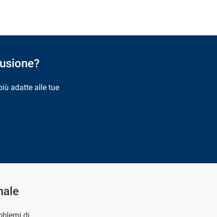
fusione?
più adatte alle tue
nale
oblemi di