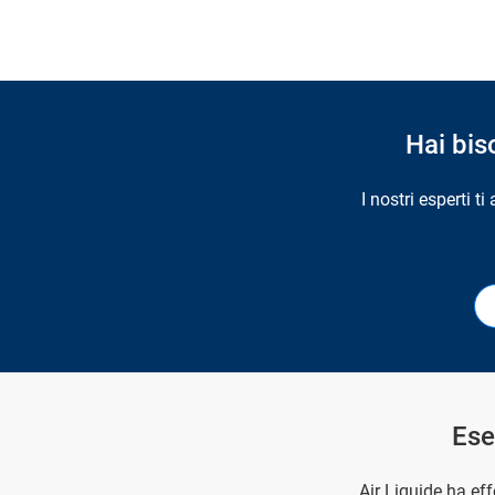
Hai bis
I nostri esperti t
Ese
Air Liquide ha eff