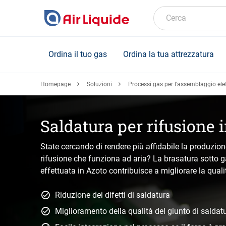
Skip
to
Cerca
main
content
Ordina il tuo gas
Ordina la tua attrezzatura
Homepage
Soluzioni
Processi gas per l'assemblaggio ele
Saldatura per rifusione 
State cercando di rendere più affidabile la produzione
rifusione che funziona ad aria? La brasatura sotto g
effettuata in Azoto contribuisce a migliorare la quali
Riduzione dei difetti di saldatura
Miglioramento della qualità del giunto di saldat