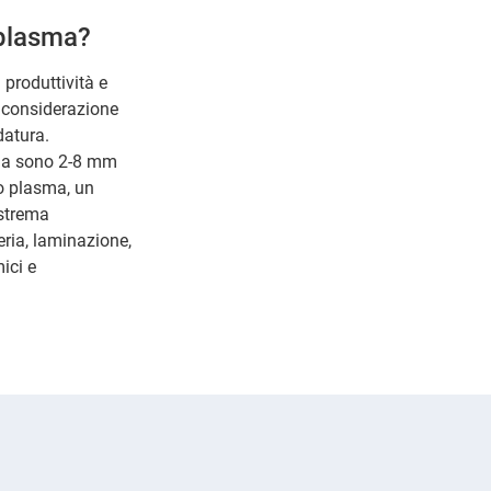
 plasma?
produttività e
n considerazione
datura.
asma sono 2-8 mm
ro plasma, un
estrema
eria, laminazione,
ici e