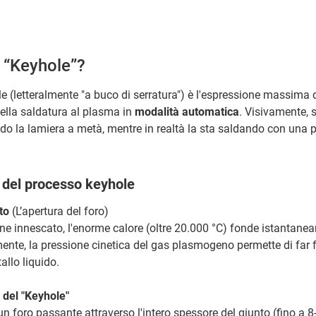
l “Keyhole”?
e (letteralmente "a buco di serratura") è l'espressione massima 
della saldatura al plasma in
modalità automatica
. Visivamente, 
ando la lamiera a metà, mentre in realtà la sta saldando con una 
i del processo keyhole
to
(L’apertura del foro)
ne innescato, l'enorme calore (oltre 20.000 °C) fonde istantanea
te, la pressione cinetica del gas plasmogeno permette di far f
allo liquido.
 del "Keyhole"
 un foro passante attraverso l'intero spessore del giunto (fino a