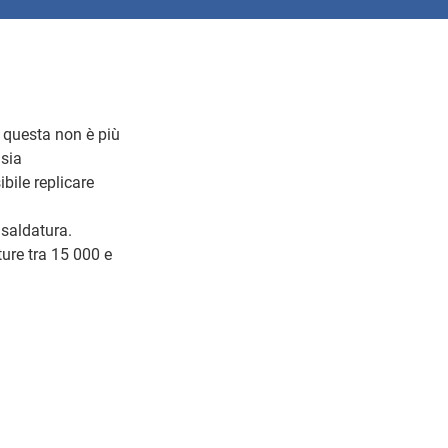
o questa non è più
 sia
bile replicare
 saldatura.
ure tra 15 000 e