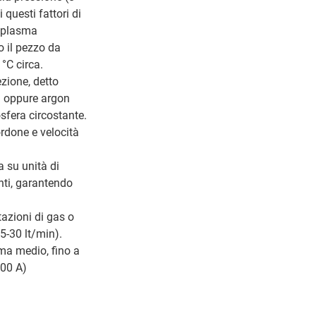
questi fattori di
i plasma
o il pezzo da
°C circa.
zione, detto
) oppure argon
sfera circostante.
ordone e velocità
 su unità di
nti, garantendo
tazioni di gas o
5-30 lt/min).
ma medio, fino a
500 A)