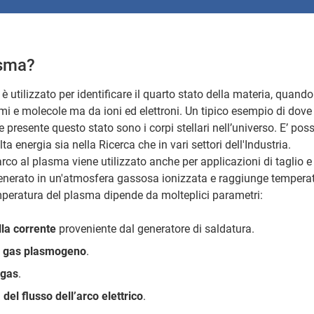
asma?
è utilizzato per identificare il quarto stato della materia, quand
 e molecole ma da ioni ed elettroni. Un tipico esempio di dove
esente questo stato sono i corpi stellari nell’universo. E’ possi
ta energia sia nella Ricerca che in vari settori dell'Industria.
'arco al plasma viene utilizzato anche per applicazioni di taglio e
enerato in un'atmosfera gassosa ionizzata e raggiunge temperat
peratura del plasma dipende da molteplici parametri:
lla corrente
proveniente dal generatore di saldatura.
l gas plasmogeno
.
 gas
.
del flusso dell’arco elettrico
.