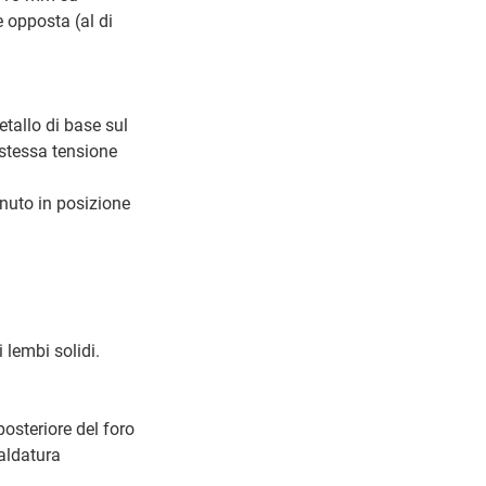
e opposta (al di
tallo di base sul
 stessa tensione
enuto in posizione
 lembi solidi.
posteriore del foro
aldatura