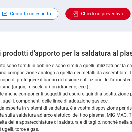
Contatta un esperto
Chiedi un preventivo
i prodotti d'apporto per la saldatura al pl
rto sono forniti in bobine e sono simili a quelli utilizzati per la s
na composizione analoga a quella dei metalli da assemblare. I
copo di proteggere il bagno di fusione dall’azione dell’atmosfera
plasma (argon, miscela argon-idrogeno, ecc.).
ede anche componenti soggetti ad usura e quindi a sostituzione p
, ugelli, componenti delle linee di adduzione gas ecc.
da esperta in sistemi di saldatura, è a vostra disposizione per r
 sulla saldatura ad arco elettrico, del tipo plasma, MIG MAG, TI
elta delle apparecchiature di saldatura e di taglio, nonché nella 
ugelli, torce e gas.