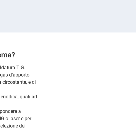
asma?
aldatura TIG.
 gas d’apporto
 circostante, e di
eriodica, quali ad
ispondere a
G o laser e per
selezione dei