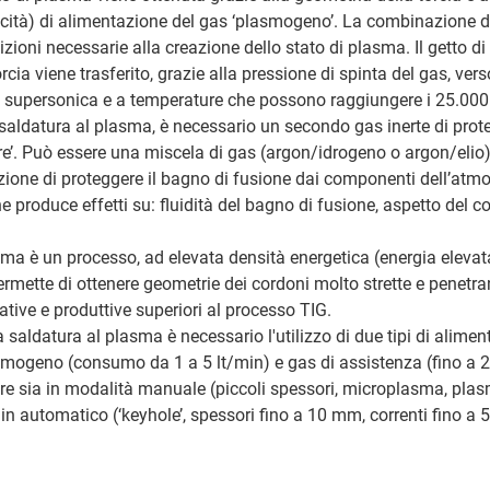
ità) di alimentazione del gas ‘plasmogeno’. La combinazione di 
izioni necessarie alla creazione dello stato di plasma. Il getto d
rcia viene trasferito, grazie alla pressione di spinta del gas, vers
tà supersonica e a temperature che possono raggiungere i 25.000 
saldatura al plasma, è necessario un secondo gas inerte di prote
e’. Può essere una miscela di gas (argon/idrogeno o argon/elio
zione di proteggere il bagno di fusione dai componenti dell’atmo
ne produce effetti su: fluidità del bagno di fusione, aspetto del c
ma è un processo, ad elevata densità energetica (energia elevata
permette di ottenere geometrie dei cordoni molto strette e penetra
ative e produttive superiori al processo TIG.
 saldatura al plasma è necessario l'utilizzo di due tipi di alimen
mogeno (consumo da 1 a 5 lt/min) e gas di assistenza (fino a 2
are sia in modalità manuale (piccoli spessori, microplasma, plas
n automatico (‘keyhole’, spessori fino a 10 mm, correnti fino a 