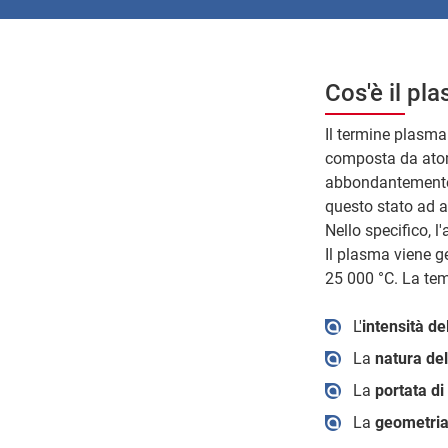
Cos'è il pl
Il termine plasma 
composta da atomi
abbondantemente pr
questo stato ad al
Nello specifico, l
Il plasma viene g
25 000 °C. La tem
L'
intensità de
La
natura de
La
portata di
La
geometria 