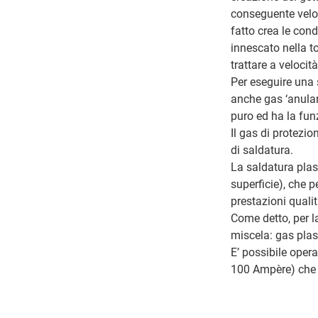
conseguente veloc
fatto crea le cond
innescato nella to
trattare a veloci
Per eseguire una 
anche gas ‘anular
puro ed ha la fun
Il gas di protezio
di saldatura.
La saldatura plas
superficie), che 
prestazioni qualit
Come detto, per la
miscela: gas plas
E’ possibile oper
100 Ampère) che i