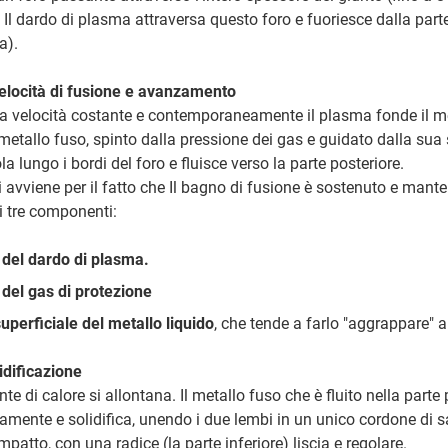
. Il dardo di plasma attraversa questo foro e fuoriesce dalla part
a).
 velocità di fusione e avanzamento
a velocità costante e contemporaneamente il plasma fonde il me
l metallo fuso, spinto dalla pressione dei gas e guidato dalla sua
ola lungo i bordi del foro e fluisce verso la parte posteriore.
i avviene per il fatto che Il bagno di fusione è sostenuto e mant
i tre componenti:
 del dardo di plasma.
del gas di protezione
uperficiale del metallo liquido
, che tende a farlo "aggrappare" ai
idificazione
e di calore si allontana. Il metallo fuso che è fluito nella parte 
damente e solidifica, unendo i due lembi in un unico cordone di s
atto, con una radice (la parte inferiore) liscia e regolare.