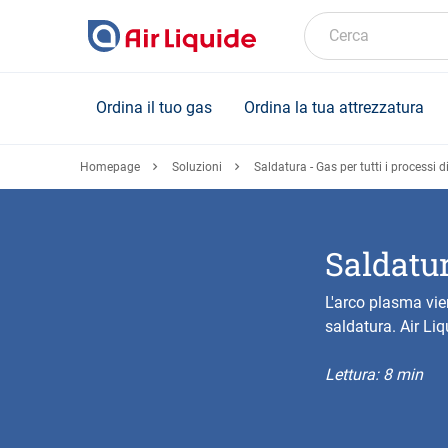
Skip
to
Cerca
main
content
Ordina il tuo gas
Ordina la tua attrezzatura
Homepage
Soluzioni
Saldatura - Gas per tutti i processi d
Saldatur
L'arco plasma vien
saldatura. Air Liq
Lettura: 8 min