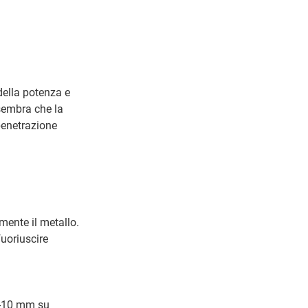
della potenza e
sembra che la
penetrazione
mente il metallo.
uoriuscire
 8-10 mm su