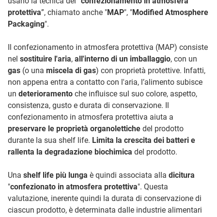
usano la tecnica del “
confezionamento in atmosfera
protettiva
”, chiamato anche "
MAP
", "
Modified Atmosphere
Packaging
".
Il confezionamento in atmosfera protettiva (MAP) consiste
nel
sostituire l'aria
,
all'interno di un imballaggio
, con un
gas
(o una
miscela di gas
) con proprietà protettive. Infatti,
non appena entra a contatto con l'aria, l’alimento subisce
un
deterioramento
che influisce sul suo colore, aspetto,
consistenza, gusto e durata di conservazione. Il
confezionamento in atmosfera protettiva aiuta a
preservare le proprietà organolettiche
del prodotto
durante la sua shelf life.
Limita la crescita dei batteri e
rallenta la degradazione biochimica
del prodotto.
Una
shelf life più lunga
è quindi associata alla
dicitura
"
confezionato in atmosfera protettiva
". Questa
valutazione, inerente quindi la durata di conservazione di
ciascun prodotto, è determinata dalle industrie alimentari