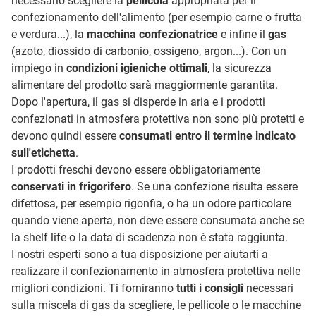
necessario scegliere la
pellicola
appropriata per il
confezionamento dell'alimento (per esempio carne o frutta
e verdura...), la
macchina confezionatrice
e infine il
gas
(azoto, diossido di carbonio, ossigeno, argon...). Con un
impiego in
condizioni igieniche ottimali
, la sicurezza
alimentare del prodotto sarà maggiormente garantita.
Dopo l'apertura, il gas si disperde in aria e i prodotti
confezionati in atmosfera protettiva non sono più protetti e
devono quindi essere
consumati entro il termine indicato
sull'etichetta
.
I prodotti freschi devono essere obbligatoriamente
conservati in frigorifero
. Se una confezione risulta essere
difettosa, per esempio rigonfia, o ha un odore particolare
quando viene aperta, non deve essere consumata anche se
la shelf life o la data di scadenza non è stata raggiunta.
I nostri esperti sono a tua disposizione per aiutarti a
realizzare il confezionamento in atmosfera protettiva nelle
migliori condizioni. Ti forniranno
tutti i consigli
necessari
sulla miscela di gas da scegliere, le pellicole o le macchine