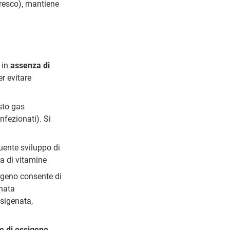
fresco), mantiene
 in
assenza di
r evitare
esto gas
fezionati). Si
uente sviluppo di
ta di vitamine
igeno consente di
nata
ssigenata,
e di ossigeno