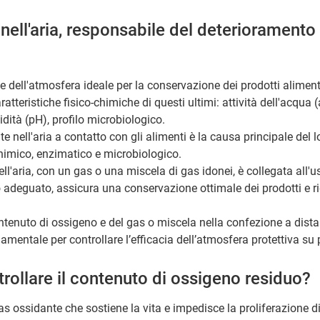
 nell'aria, responsabile del deterioramento
 dell'atmosfera ideale per la conservazione dei prodotti alimenta
ratteristiche fisico-chimiche di questi ultimi: attività dell'acqua 
dità (pH), profilo microbiologico.
e nell'aria a contatto con gli alimenti è la causa principale del l
imico, enzimatico e microbiologico.
ll'aria, con un gas o una miscela di gas idonei, è collegata all'u
deguato, assicura una conservazione ottimale dei prodotti e ri
contenuto di ossigeno e del gas o miscela nella confezione a dist
mentale per controllare l’efficacia dell’atmosfera protettiva su p
rollare il contenuto di ossigeno residuo?
s ossidante che sostiene la vita e impedisce la proliferazione di