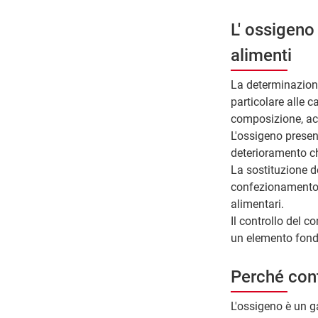
L' ossigeno
alimenti
La determinazione
particolare alle ca
composizione, aci
L'ossigeno present
deterioramento ch
La sostituzione de
confezionamento a
alimentari.
Il controllo del 
un elemento fonda
Perché cont
L'ossigeno è un ga