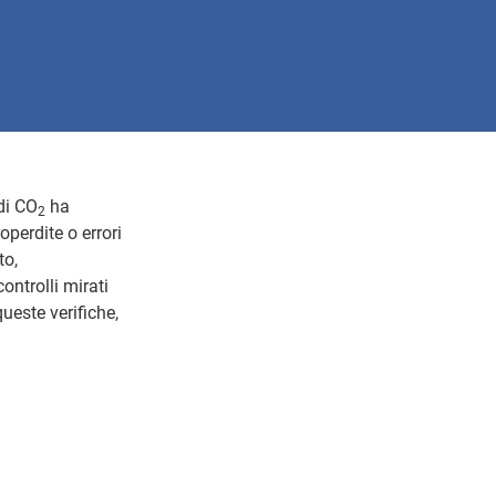
di CO
ha
2
operdite o errori
to,
ntrolli mirati
queste verifiche,