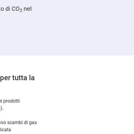
to di CO
nel
2
er tutta la
i prodotti
).
cano scambi di gas
dicata