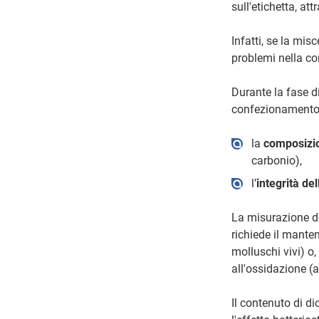
sull'etichetta, at
Infatti, se la mi
problemi nella co
Durante la fase d
confezionamento 
la
composizio
carbonio),
l’
integrità de
La misurazione de
richiede il mante
molluschi vivi) o,
all'ossidazione (a
Il contenuto di d