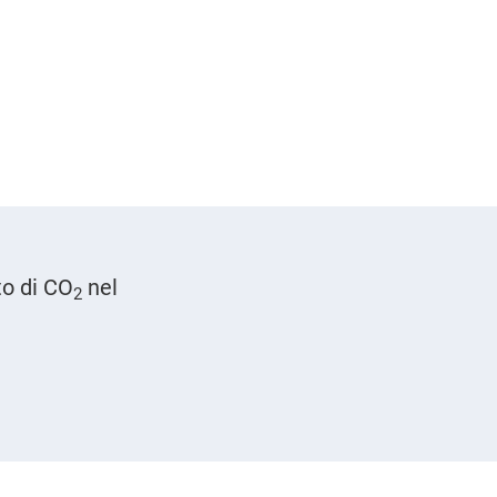
to di CO
nel
2