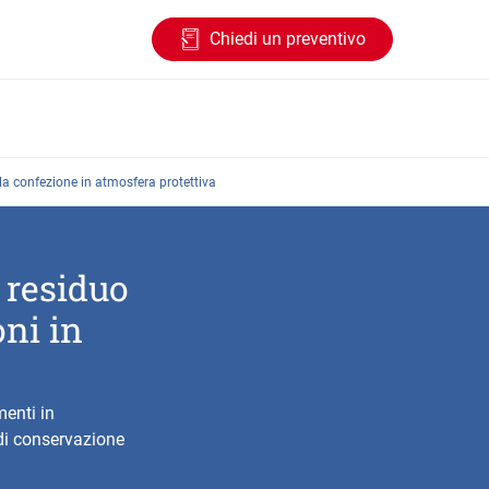
Chiedi un preventivo
lla confezione in atmosfera protettiva
 residuo
oni in
menti in
 di conservazione