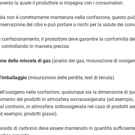
traverso la quale il produttore si impegna con i consumatori.
scela non è correttamente mantenuta nella confezione, questo pu
nservazione del cibo e può portare a rischi per la salute dei con
i confezionamento, il produttore deve garantire la conformità de
controllando in maniera precisa:
ne della miscela di gas
(analisi dei gas, misurazione di ossigen
ll'imballaggio
(misurazione delle perdite, test di tenuta).
ll'ossigeno nelle confezioni, qualunque sia la dimensione di que
nimento dei prodotti in atmosfera sovraossigenata (ad esempio, 
 al contrario, in atmosfera sottossigenata nel caso di prodotti sen
d esempio, prodotti grassi).
iossido di carbonio deve essere mantenuto in quantità sufficiente