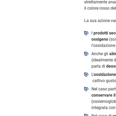
strettamente anae
il colore rosso de
La sua azione var
I
prodotti sec
ossigeno
(sos
l'ossidazione 
Anche gli
ali
(idealmente d
parla di
deos
L'
ossidazione
cattivo gusto,
Nel caso part
conservare il
(ossiemoglobi
integrata con
Nel caso di
v