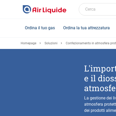
Skip
to
Cerca
main
content
Ordina il tuo gas
Ordina la tua attrezzatura
Homepage
Soluzioni
Confezionamento in atmosfera pro
L'import
e il dio
atmosfer
La gestione dei li
atmosfera protett
dei prodotti alime