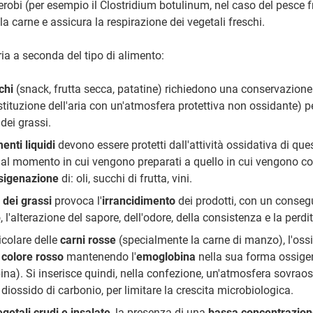
robi (per esempio il Clostridium botulinum, nel caso del pesce 
lla carne e assicura la respirazione dei vegetali freschi.
ia a seconda del tipo di alimento:
chi
(snack, frutta secca, patatine) richiedono una conservazione
tituzione dell'aria con un'atmosfera protettiva non ossidante) pe
dei grassi.
menti liquidi
devono essere protetti dall'attività ossidativa di qu
al momento in cui vengono preparati a quello in cui vengono con
sigenazione
di: oli, succhi di frutta, vini.
 dei grassi
provoca l'
irrancidimento
dei prodotti, con un conseg
 l'alterazione del sapore, dell'odore, della consistenza e la perdi
icolare delle
carni rosse
(specialmente la carne di manzo), l'oss
 colore rosso
mantenendo l'
emoglobina
nella sua forma ossige
na). Si inserisce quindi, nella confezione, un'atmosfera sovrao
 diossido di carbonio, per limitare la crescita microbiologica.
egetali crudi e insalate
, la presenza di una
bassa concentrazion