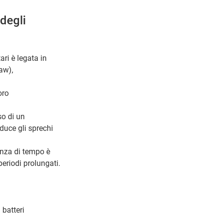
 degli
ri è legata in
(aw),
oro
so di un
duce gli sprechi
anza di tempo è
eriodi prolungati.
 batteri