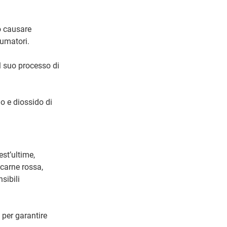
ò causare
sumatori.
l suo processo di
o e diossido di
st’ultime,
carne rossa,
sibili
 per garantire