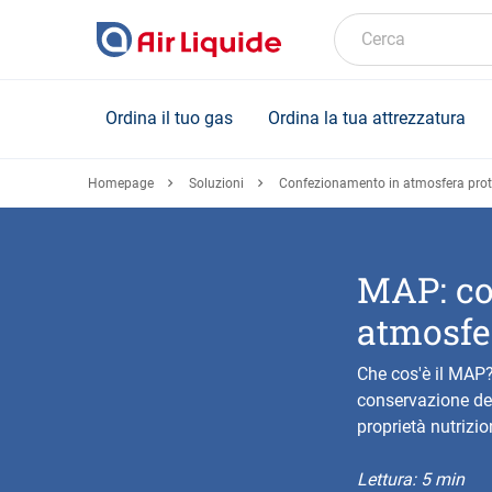
Skip
to
Cerca
main
content
Ordina il tuo gas
Ordina la tua attrezzatura
Homepage
Soluzioni
Confezionamento in atmosfera pro
MAP: co
atmosfer
Che cos'è il MAP
conservazione deg
proprietà nutrizio
Lettura: 5 min