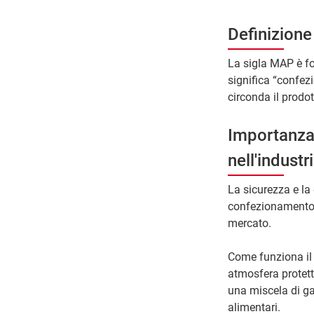
Definizion
La sigla MAP è fo
significa “confe
circonda il prodo
Importanza
nell'industr
La sicurezza e la 
confezionamento i
mercato.
Come funziona il
atmosfera protett
una miscela di ga
alimentari.