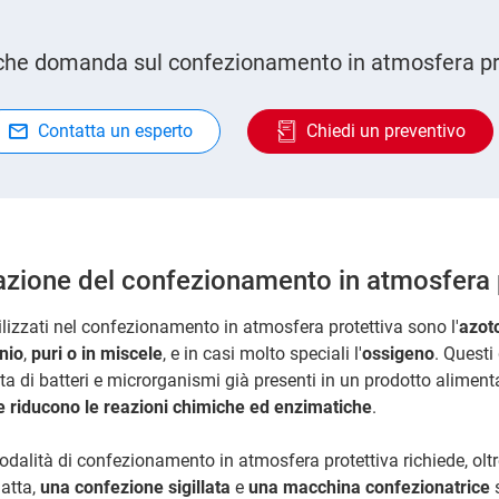
che domanda sul confezionamento in atmosfera pr
Contatta un esperto
Chiedi un preventivo
zione del confezionamento in atmosfera p
tilizzati nel confezionamento in atmosfera protettiva sono l'
azot
nio
,
puri o in miscele
, e in casi molto speciali l'
ossigeno
. Questi
ta di batteri e microrganismi già presenti in un prodotto aliment
e riducono le reazioni chimiche ed enzimatiche
.
dalità di confezionamento in atmosfera protettiva richiede, oltre
atta,
una confezione sigillata
e
una macchina confezionatrice
s