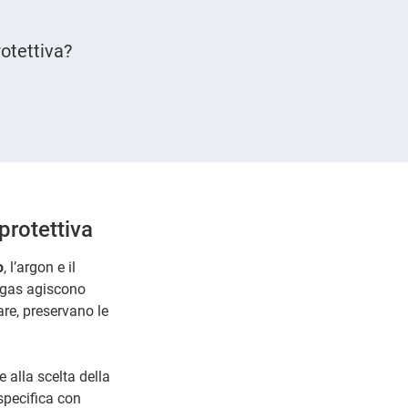
otettiva?
rotettiva
o
, l’argon e il
 gas agiscono
are, preservano le
 alla scelta della
pecifica con