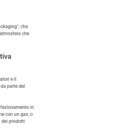
ackaging", che
l'atmosfera che
tiva
tori e il
da parte del
nfezionamento in
one con un gas, o
dei prodotti