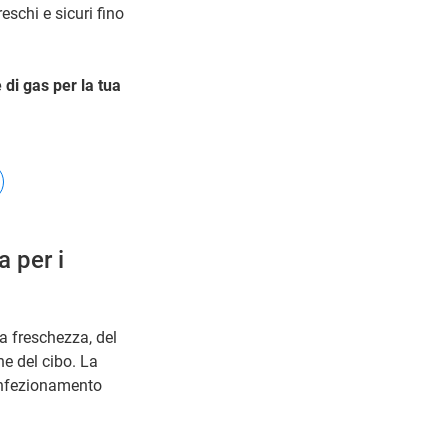
eschi e sicuri fino
 di gas per la tua
 per i
a freschezza, del
e del cibo. La
confezionamento