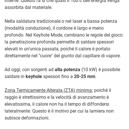
interne. Questo fa sì che quasi il 100% dell'energia venga
assorbita dal materiale.
Nella saldatura tradizionale o nel laser a bassa potenza
(modalità conduzione), il cordone è largo e meno
profondo. Nel Keyhole Mode, cambiano le regole del gioco:
la penetrazione profonda permette di saldare spessori
elevati in un'unica passata, poiché il calore è portato
direttamente nel "cuore" del giunto dal capillare di vapore.
Ad oggi, con sorgenti ad
alta potenza
(10 kW) è possibile
saldare in
keyhole
spessori fino a
20-25 mm
.
Zona Termicamente Alterata (ZTA) minima:
poiché il
raggio è strettissimo e la velocità di avanzamento è
elevatissima, il calore non ha il tempo di diffondersi
lateralmente. Questo è il motivo per cui la lamiera non
subisce deformazioni.