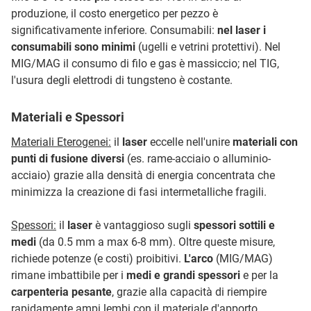
produzione, il costo energetico per pezzo è
significativamente inferiore. Consumabili:
nel laser i
consumabili sono minimi
(ugelli e vetrini protettivi). Nel
MIG/MAG il consumo di filo e gas è massiccio; nel TIG,
l'usura degli elettrodi di tungsteno è costante.
Materiali e Spessori
Materiali Eterogenei:
il
laser
eccelle nell'unire
materiali con
punti di fusione diversi
(es. rame-acciaio o alluminio-
acciaio) grazie alla densità di energia concentrata che
minimizza la creazione di fasi intermetalliche fragili.
Spessori:
il
laser
è vantaggioso sugli
spessori sottili e
medi
(da 0.5 mm a max 6-8 mm). Oltre queste misure,
richiede potenze (e costi) proibitivi.
L'arco
(MIG/MAG)
rimane imbattibile per i
medi e grandi spessori
e per la
carpenteria pesante
, grazie alla capacità di riempire
rapidamente ampi lembi con il materiale d'apporto.