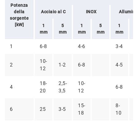
Potenza
della
Acciaio al C
INOX
Allumini
sorgente
[kW]
1
5
1
5
1
mm
mm
mm
mm
mm
1
6-8
4-6
3-4
10-
2
1-2
6-8
4-5
12
18-
2,5-
10-
1
4
6-8
20
3,5
12
2
15-
8-
6
25
3-5
2
18
10