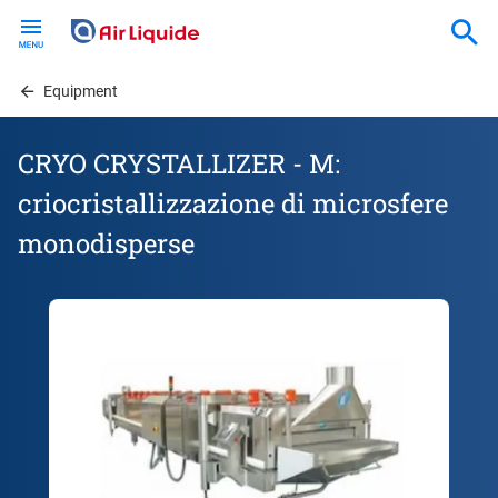
Skip
to
main
content
Equipment
CRYO CRYSTALLIZER - M:
criocristallizzazione di microsfere
monodisperse