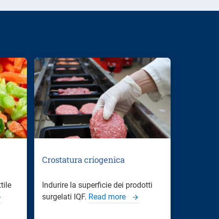
Crostatura criogenica
tile
Indurire la superficie dei prodotti
surgelati IQF.
Read more