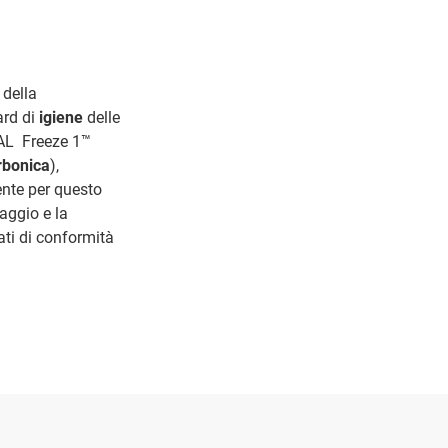
della
ard di
igiene
delle
L Freeze 1™
rbonica
),
mente per questo
caggio e la
ati di conformità