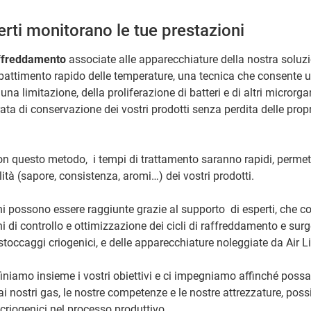
perti monitorano le tue prestazioni
affreddamento
associate alle apparecchiature della nostra soluz
attimento rapido delle temperature, una tecnica che consente u
na limitazione, della proliferazione di batteri e di altri microrg
ata di conservazione dei vostri prodotti senza perdita delle prop
n questo metodo, i tempi di trattamento saranno rapidi, permet
ità (sapore, consistenza, aromi…) dei vostri prodotti.
i possono essere raggiunte grazie al supporto di esperti, che 
i di controllo e ottimizzazione dei cicli di raffreddamento e surg
stoccaggi criogenici, e delle apparecchiature noleggiate da Air L
iniamo insieme i vostri obiettivi e ci impegniamo affinché poss
 ai nostri gas, le nostre competenze e le nostre attrezzature, pos
 criogenici nel processo produttivo.