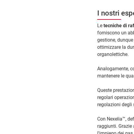
I nostri es
Le
tecniche di r
forniscono un abb
gestione, dunque u
ottimizzare la dur
organolettiche.
Analogamente, co
mantenere le qual
Queste prestazion
regolari operazion
regolazioni degli 
Con Nexelia™, def
raggiunti. Grazie
l'impiego dei gas