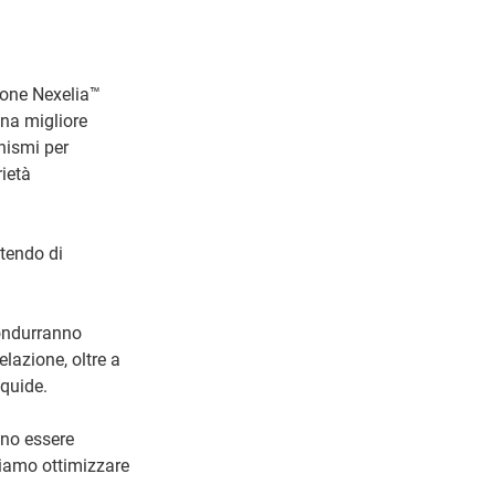
ione Nexelia™
na migliore
anismi per
rietà
tendo di
condurranno
elazione, oltre a
iquide.
ano essere
siamo ottimizzare