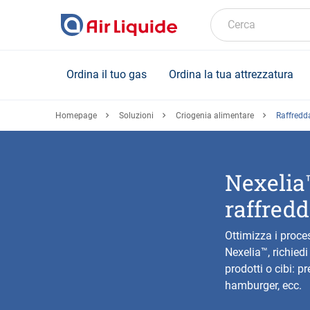
Skip
to
Cerca
main
content
Ordina il tuo gas
Ordina la tua attrezzatura
Homepage
Soluzioni
Criogenia alimentare
Raffredda
Nexelia™
raffred
Ottimizza i proces
Nexelia™, richied
prodotti o cibi: pr
hamburger, ecc.