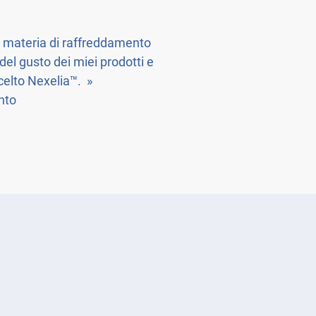
n materia di raffreddamento
del gusto dei miei prodotti e
celto Nexelia™. »
nto