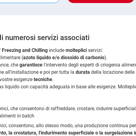
di numerosi servizi associati
 Freezing and Chilling
include
molteplici
servizi:
alimentare (
azoto liquido e/o diossido di carbonio
).
ance, che
garantisce
l'intervento degli esperti di criogenia alimen
e all'installazione e poi per tutta la
durata
della locazione delle
 vostre esigenze
tecniche
.
s liquido con capacità adeguata in base alle esigenze. Moltepli
nici, che consentono di raffreddare, crostare, indurire superfici
alimenti in batch
nici, consentono, allo stesso modo, una produzione continua pe
o, la crostatura, l'indurimento superficiale o la surgelazione i