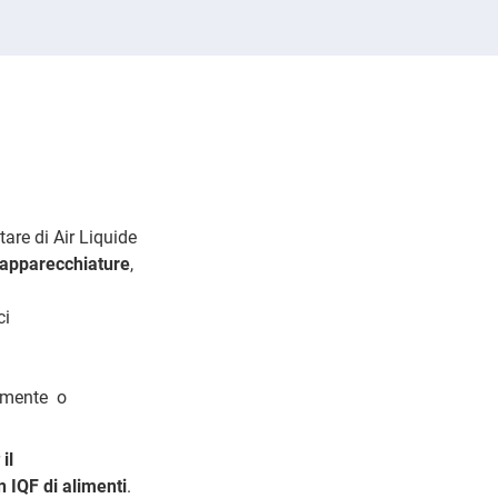
tare di Air Liquide
apparecchiature
,
ci
almente o
r
il
n IQF di alimenti
.