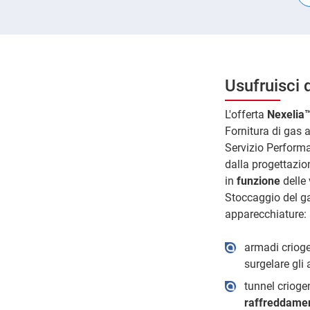
Usufruisci 
L'offerta
Nexelia™
Fornitura di gas 
Servizio Perform
dalla progettazion
in
funzione
delle
Stoccaggio del ga
apparecchiature:
armadi crioge
surgelare gli 
tunnel crioge
raffreddament