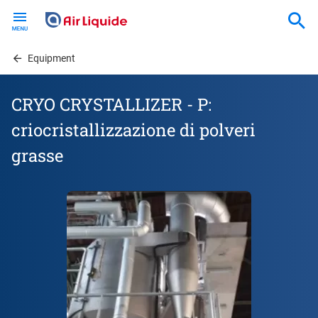
Skip
to
main
content
Equipment
CRYO CRYSTALLIZER - P:
criocristallizzazione di polveri
grasse