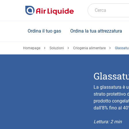
Skip
to
Cerca
main
content
Ordina il tuo gas
Ordina la tua attrezzatura
Homepage
Soluzioni
Criogenia alimentare
Glassatu
Glassat
La glassatura è u
strato protettivo 
prodotto congelat
dall’8% fino al 40
Lettura: 2 min