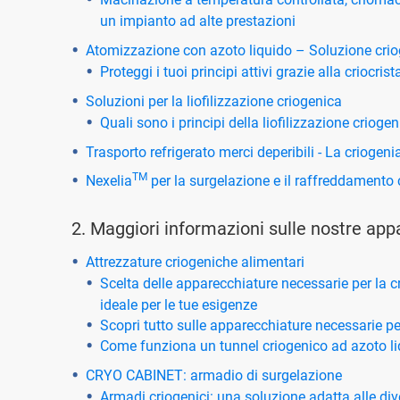
un impianto ad alte prestazioni
Atomizzazione con azoto liquido – Soluzione crioge
Proteggi i tuoi principi attivi grazie alla criocri
Soluzioni per la liofilizzazione criogenica
Quali sono i principi della liofilizzazione crioge
Trasporto refrigerato merci deperibili - La criogenia
TM
Nexelia
per la surgelazione e il raffreddamento 
2. Maggiori informazioni sulle nostre app
Attrezzature criogeniche alimentari
Scelta delle apparecchiature necessarie per la cr
ideale per le tue esigenze
Scopri tutto sulle apparecchiature necessarie per
Come funziona un tunnel criogenico ad azoto l
CRYO CABINET: armadio di surgelazione
Armadi criogenici: una soluzione adatta alle div