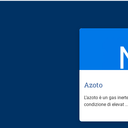
Azoto
L’azoto è un gas inert
condizione di elevat ..