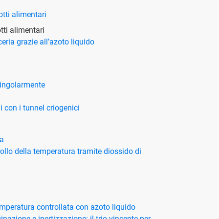
tti alimentari
tti alimentari
ceria grazie all’azoto liquido
 singolarmente
i con i tunnel criogenici
ca
ollo della temperatura tramite diossido di
mperatura controllata con azoto liquido
azione e inertizzazione: il trio vincente per