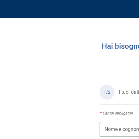
Hai bisogn
I tuoi dat
1/2
*
Campi obbligatori
Nome e cogno