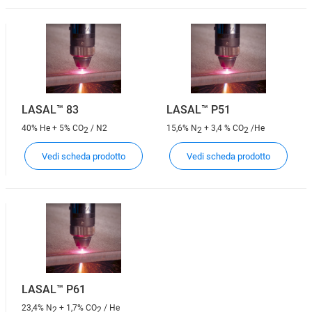
LASAL™ 83
LASAL™ P51
40% He + 5% CO
/ N2
15,6% N
+ 3,4 % CO
/He
2
2
2
Vedi scheda prodotto
Vedi scheda prodotto
LASAL™ P61
23,4% N
+ 1,7% CO
/ He
2
2