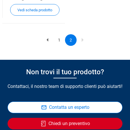
Vedi scheda prodotto
1
2
Previous
Page
Current
Pagination
page
page
Non trovi il tuo prodotto?
Contattaci, il nostro team di supporto clienti può aiutarti!
Contatta un esperto
Chiedi un preventivo