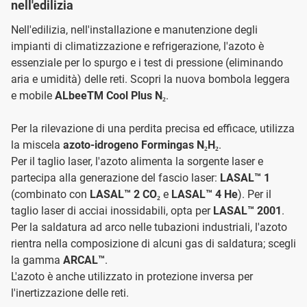
nell'edilizia
Nell'edilizia, nell'installazione e manutenzione degli
impianti di climatizzazione e refrigerazione, l'azoto è
essenziale per lo spurgo e i test di pressione (eliminando
aria e umidità) delle reti. Scopri la nuova bombola leggera
e mobile
ALbeeTM Cool Plus N₂
.
Per la rilevazione di una perdita precisa ed efficace, utilizza
la miscela
azoto-idrogeno Formingas N₂H₂
.
Per il taglio laser, l'azoto alimenta la sorgente laser e
partecipa alla generazione del fascio laser:
LASAL™ 1
(combinato con
LASAL™ 2 CO₂
e
LASAL™ 4 He
). Per il
taglio laser di acciai inossidabili, opta per
LASAL™ 2001
.
Per la saldatura ad arco nelle tubazioni industriali, l'azoto
rientra nella composizione di alcuni gas di saldatura; scegli
la gamma
ARCAL™
.
L'azoto è anche utilizzato in protezione inversa per
l'inertizzazione delle reti.