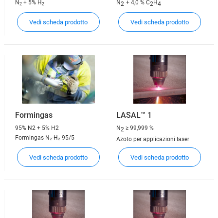
N
+ 5% H
N
+ 4,0 % C
H
2
2
4
2
2
Vedi scheda prodotto
Vedi scheda prodotto
Formingas
LASAL™ 1
95% N2 + 5% H2
N
≥ 99,999 %
2
Formingas N₂-H₂ 95/5
Azoto per applicazioni laser
Vedi scheda prodotto
Vedi scheda prodotto